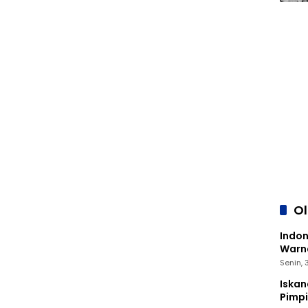
O
Indon
Warna
Senin,
Iskan
Pimp