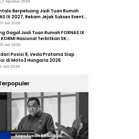
, 2 Agustus 2026
talo Berpeluang Jadi Tuan Rumah
S IX 2027, Rekam Jejak Sukses Event
nal Jadi Modal
31 Juli 2026
ng Gagal Jadi Tuan Rumah FORNAS IX
 KORMI Nasional Terbitkan SK
abutan
31 Juli 2026
 dari Posisi 9, Veda Pratama Siap
r di Moto3 Hungaria 2026
6 Juni 2026
Terpopuler
Keputusan Keluarga,