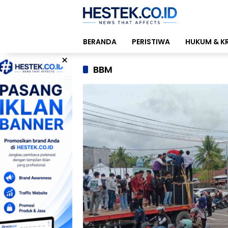
Langsung
ke
konten
BERANDA
PERISTIWA
HUKUM & K
×
BBM