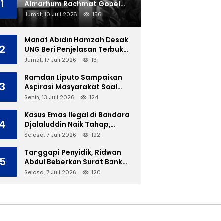
1
Almarhum Rachmat Gobel
Dimakamkan di TMP Kalibata
Jumat, 10 Juli 2026
156
Manaf Abidin Hamzah Desak
2
UNG Beri Penjelasan Terbuka
Soal Polemik Ujian Skripsi
Jumat, 17 Juli 2026
131
Mahasiswi
Ramdan Liputo Sampaikan
3
Aspirasi Masyarakat Soal
LGBT di Hadapan Gubernur
Senin, 13 Juli 2026
124
Gusnar
Kasus Emas Ilegal di Bandara
4
Djalaluddin Naik Tahap,
Berkas Segera Dilimpahkan
Selasa, 7 Juli 2026
122
ke JPU
Tanggapi Penyidik, Ridwan
5
Abdul Beberkan Surat Bank
Panin Soal Lelang Aset Eks
Selasa, 7 Juli 2026
120
PLTD Isimu