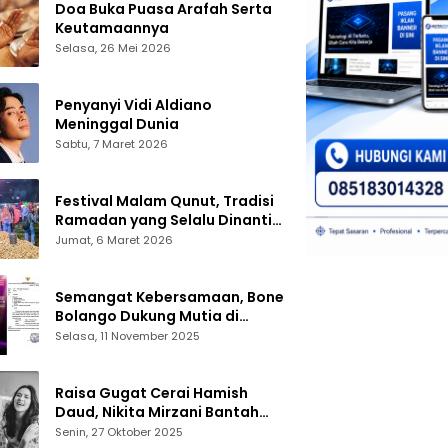
Doa Buka Puasa Arafah Serta
Keutamaannya
Selasa, 26 Mei 2026
Penyanyi Vidi Aldiano
Meninggal Dunia
Sabtu, 7 Maret 2026
Festival Malam Qunut, Tradisi
Ramadan yang Selalu Dinanti
Warga Gorontalo
Jumat, 6 Maret 2026
Semangat Kebersamaan, Bone
Bolango Dukung Mutia di
Panggung Dangdut Academy 7
Selasa, 11 November 2025
Raisa Gugat Cerai Hamish
Daud, Nikita Mirzani Bantah
Peras Reza Gladys
Senin, 27 Oktober 2025