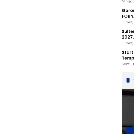
2030
Minggu
Goron
FORNA
Nasio
Jumat, 
Sulte
2027,
Penc
Jumat, 
Start
Tempu
Sabtu, 