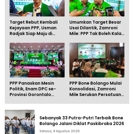
Target Rebut Kembali
Umumkan Target Besar
Kejayaan PPP, Usman
Usai Dilantik, Zamroni
Radjak Siap Maju di
Mile: PPP Tak Boleh Kalah
Pilbup Gorontalo
di Kandang Sendiri
Mendatang
PPP Panaskan Mesin
PPP Bone Bolango Mulai
Politik, Enam DPC se-
Konsolidasi, Zamroni
Provinsi Gorontalo
Mile Serukan Persatuan
Resmi Dilantik
dan Soliditas Kader
Sebanyak 33 Putra-Putri Terbaik Bone
Bolango Jalani Diklat Paskibraka 2026
Selasa, 4 Agustus 2026