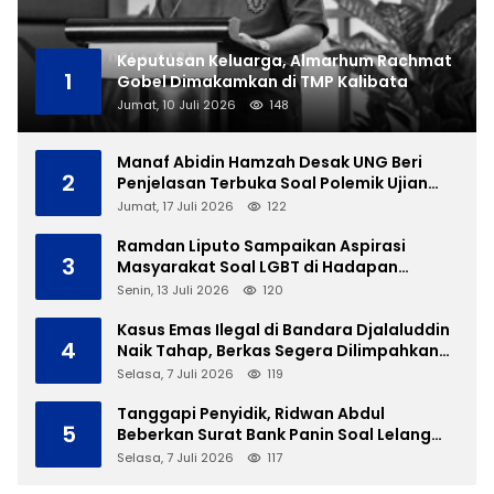
Keputusan Keluarga, Almarhum Rachmat
1
Gobel Dimakamkan di TMP Kalibata
Jumat, 10 Juli 2026
148
Manaf Abidin Hamzah Desak UNG Beri
2
Penjelasan Terbuka Soal Polemik Ujian
Skripsi Mahasiswi
Jumat, 17 Juli 2026
122
Ramdan Liputo Sampaikan Aspirasi
3
Masyarakat Soal LGBT di Hadapan
Gubernur Gusnar
Senin, 13 Juli 2026
120
Kasus Emas Ilegal di Bandara Djalaluddin
4
Naik Tahap, Berkas Segera Dilimpahkan
ke JPU
Selasa, 7 Juli 2026
119
Tanggapi Penyidik, Ridwan Abdul
5
Beberkan Surat Bank Panin Soal Lelang
Aset Eks PLTD Isimu
Selasa, 7 Juli 2026
117