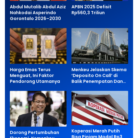
Abdul Mutalib Abdul Aziz
APBN 2025 Defisit
Nahkodai Asperindo
Rp560,3 Triliun
Gorontalo 2026–2030
Harga Emas Terus
Menkeu Jelaskan Skema
Menguat, Ini Faktor
‘Deposito On Call’ di
Pendorong Utamanya
Balik Penempatan Dana
Rp200 Triliun
Koperasi Merah Putih
Dorong Pertumbuhan
Bisa Pinjam Modal Rp3