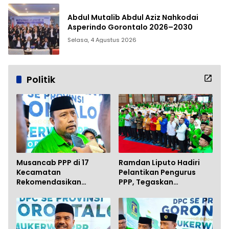
Abdul Mutalib Abdul Aziz Nahkodai
Asperindo Gorontalo 2026–2030
Selasa, 4 Agustus 2026
Politik
Musancab PPP di 17
Ramdan Liputo Hadiri
Kecamatan
Pelantikan Pengurus
Rekomendasikan
PPP, Tegaskan
Zamroni Mile Maju di
Silaturahmi Antarpartai
Pilkada Bone Bolango
Kunci Membangun
2031
Gorontalo