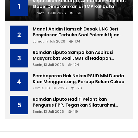
Keputusan Keluarga, Almarhum Rachmat
1
Gobel Dimakamkan di TMP Kalibata
Jumat, 10 Juli 2026
160
Manaf Abidin Hamzah Desak UNG Beri
2
Penjelasan Terbuka Soal Polemik Ujian
Skripsi Mahasiswi
Jumat, 17 Juli 2026
134
Ramdan Liputo Sampaikan Aspirasi
3
Masyarakat Soal LGBT di Hadapan
Gubernur Gusnar
Senin, 13 Juli 2026
124
Pembayaran Hak Nakes RSUD MM Dunda
4
Kian Menggantung, Perbup Belum Cukup
Tanpa Direktur Definitif
Kamis, 30 Juli 2026
120
Ramdan Liputo Hadiri Pelantikan
5
Pengurus PPP, Tegaskan Silaturahmi
Antarpartai Kunci Membangun Gorontalo
Senin, 13 Juli 2026
119