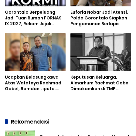
Gorontalo Berpeluang
Euforia Nobar Jadi Atensi,
Jadi Tuan Rumah FORNAS
Polda Gorontalo Siapkan
IX 2027, Rekam Jejak
Pengamanan Berlapis
Sukses Event Nasional Jadi
Modal
Ucapkan Belasungkawa
Keputusan Keluarga,
Atas Wafatnya Rachmad
Almarhum Rachmat Gobel
Gobel, Ramdan Liputo:
Dimakamkan di TMP
Beliau Tokoh Kebanggaan
Kalibata
Gorontalo
Rekomendasi