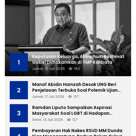
Keputusan Keluarga, Almarhum Rachmat
1
Gobel Dimakamkan di TMP Kalibata
Jumat, 10 Juli 2026
163
Manaf Abidin Hamzah Desak UNG Beri
2
Penjelasan Terbuka Soal Polemik Ujian
Skripsi Mahasiswi
Jumat, 17 Juli 2026
137
Ramdan Liputo Sampaikan Aspirasi
3
Masyarakat Soal LGBT di Hadapan
Gubernur Gusnar
Senin, 13 Juli 2026
127
Pembayaran Hak Nakes RSUD MM Dunda