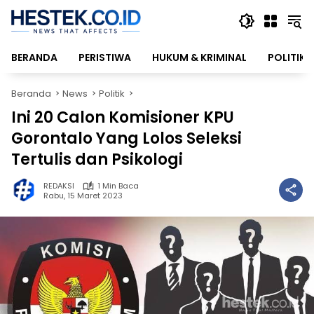
Langsung
ke
konten
BERANDA
PERISTIWA
HUKUM & KRIMINAL
POLITIK
Beranda
News
Politik
Ini 20 Calon Komisioner KPU
Gorontalo Yang Lolos Seleksi
Tertulis dan Psikologi
REDAKSI
1 Min Baca
Rabu, 15 Maret 2023