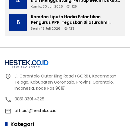
4
Kian Menggantung, Perbup Belum Cukup
Tanpa Direktur Definitif
Kamis, 30 Juli 2026
125
Ramdan Liputo Hadiri Pelantikan
5
Pengurus PPP, Tegaskan Silaturahmi
Antarpartai Kunci Membangun Gorontalo
Senin, 13 Juli 2026
123
Jl. Gorontalo Outer Ring Road (GORR), Kecamatan
Telaga, Kabupaten Gorontalo, Provinsi Gorontalo,
Indonesia, Kode Pos 96181
0851 8301 4328
official@hestek.co.id
Kategori