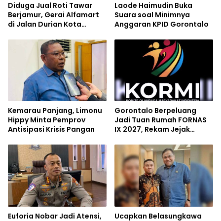
Diduga Jual Roti Tawar
Laode Haimudin Buka
Berjamur, Gerai Alfamart
Suara soal Minimnya
di Jalan Durian Kota
Anggaran KPID Gorontalo
Gorontalo Tuai Sorotan
Kemarau Panjang, Limonu
Gorontalo Berpeluang
Hippy Minta Pemprov
Jadi Tuan Rumah FORNAS
Antisipasi Krisis Pangan
IX 2027, Rekam Jejak
Sukses Event Nasional Jadi
Modal
Euforia Nobar Jadi Atensi,
Ucapkan Belasungkawa