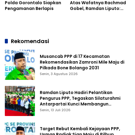
Polda Gorontalo Siapkan
Atas Wafatnya Rachmad
Pengamanan Berlapis
Gobel, Ramdan Liputo:
Beliau Tokoh Kebanggaan
Gorontalo
Rekomendasi
Musancab PPP di 17 Kecamatan
Rekomendasikan Zamroni Mile Maju di
Pilkada Bone Bolango 2031
Senin, 3 Agustus 2026
Ramdan Liputo Hadiri Pelantikan
Pengurus PPP, Tegaskan Silaturahmi
Antarpartai Kunci Membangun
Gorontalo
Senin, 13 Juli 2026
Target Rebut Kembali Kejayaan PPP,
Usman Radjak Siap Maju di Pilbup