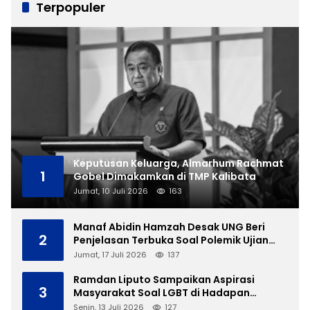
Terpopuler
Keputusan Keluarga, Almarhum Rachmat
1
Gobel Dimakamkan di TMP Kalibata
Jumat, 10 Juli 2026
163
Manaf Abidin Hamzah Desak UNG Beri
2
Penjelasan Terbuka Soal Polemik Ujian
Skripsi Mahasiswi
Jumat, 17 Juli 2026
137
Ramdan Liputo Sampaikan Aspirasi
3
Masyarakat Soal LGBT di Hadapan
Gubernur Gusnar
Senin, 13 Juli 2026
127