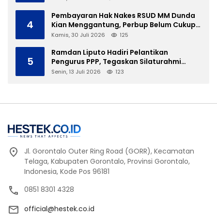
Pembayaran Hak Nakes RSUD MM Dunda
4
Kian Menggantung, Perbup Belum Cukup
Tanpa Direktur Definitif
Kamis, 30 Juli 2026
125
Ramdan Liputo Hadiri Pelantikan
5
Pengurus PPP, Tegaskan Silaturahmi
Antarpartai Kunci Membangun Gorontalo
Senin, 13 Juli 2026
123
Jl. Gorontalo Outer Ring Road (GORR), Kecamatan
Telaga, Kabupaten Gorontalo, Provinsi Gorontalo,
Indonesia, Kode Pos 96181
0851 8301 4328
official@hestek.co.id