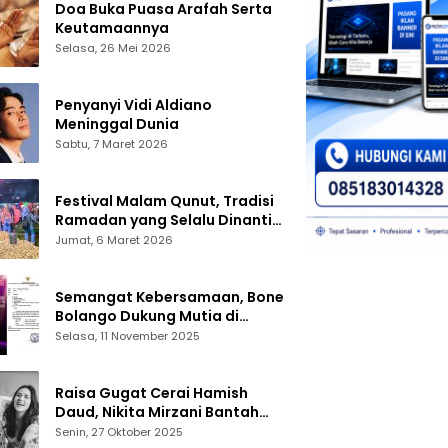
Doa Buka Puasa Arafah Serta
Keutamaannya
Selasa, 26 Mei 2026
Penyanyi Vidi Aldiano
Meninggal Dunia
Sabtu, 7 Maret 2026
Festival Malam Qunut, Tradisi
Ramadan yang Selalu Dinanti
Warga Gorontalo
Jumat, 6 Maret 2026
Semangat Kebersamaan, Bone
Bolango Dukung Mutia di
Panggung Dangdut Academy 7
Selasa, 11 November 2025
Raisa Gugat Cerai Hamish
Daud, Nikita Mirzani Bantah
Peras Reza Gladys
Senin, 27 Oktober 2025