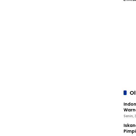
O
Indon
Warna
Senin,
Iskan
Pimp