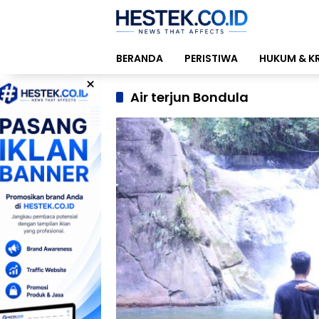
Langsung
ke
konten
BERANDA
PERISTIWA
HUKUM & K
×
Air terjun Bondula