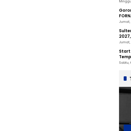
2030
Minggu
Goron
FORNA
Nasio
Jumat, 
Sulte
2027,
Penc
Jumat, 
Start
Tempu
Sabtu, 