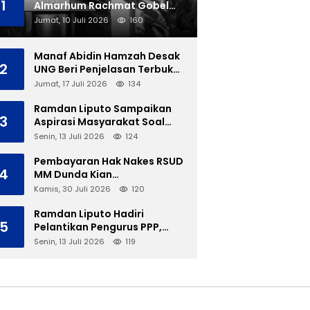
1
Almarhum Rachmat Gobel
Dimakamkan di TMP Kalibata
Jumat, 10 Juli 2026
160
Manaf Abidin Hamzah Desak
2
UNG Beri Penjelasan Terbuka
Soal Polemik Ujian Skripsi
Jumat, 17 Juli 2026
134
Mahasiswi
Ramdan Liputo Sampaikan
3
Aspirasi Masyarakat Soal
LGBT di Hadapan Gubernur
Senin, 13 Juli 2026
124
Gusnar
Pembayaran Hak Nakes RSUD
4
MM Dunda Kian
Menggantung, Perbup Belum
Kamis, 30 Juli 2026
120
Cukup Tanpa Direktur
Definitif
Ramdan Liputo Hadiri
5
Pelantikan Pengurus PPP,
Tegaskan Silaturahmi
Senin, 13 Juli 2026
119
Antarpartai Kunci
Membangun Gorontalo