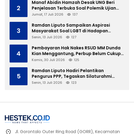
Manaf Abidin Hamzah Desak UNG Beri
2
Penjelasan Terbuka Soal Polemik Ujian
Skripsi Mahasiswi
Jumat, 17 Juli 2026
137
Ramdan Liputo Sampaikan Aspirasi
3
Masyarakat Soal LGBT di Hadapan
Gubernur Gusnar
Senin, 13 Juli 2026
127
Pembayaran Hak Nakes RSUD MM Dunda
4
Kian Menggantung, Perbup Belum Cukup
Tanpa Direktur Definitif
Kamis, 30 Juli 2026
125
Ramdan Liputo Hadiri Pelantikan
5
Pengurus PPP, Tegaskan Silaturahmi
Antarpartai Kunci Membangun Gorontalo
Senin, 13 Juli 2026
123
Jl. Gorontalo Outer Ring Road (GORR), Kecamatan