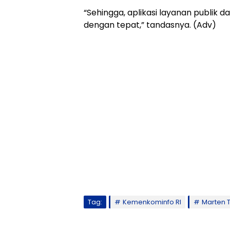
“Sehingga, aplikasi layanan publik d
dengan tepat,” tandasnya. (Adv)
Tag:
Kemenkominfo RI
Marten 