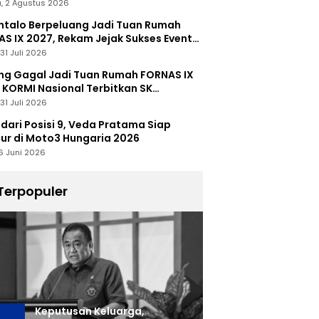
, 2 Agustus 2026
talo Berpeluang Jadi Tuan Rumah
S IX 2027, Rekam Jejak Sukses Event
nal Jadi Modal
31 Juli 2026
ng Gagal Jadi Tuan Rumah FORNAS IX
 KORMI Nasional Terbitkan SK
abutan
31 Juli 2026
 dari Posisi 9, Veda Pratama Siap
r di Moto3 Hungaria 2026
6 Juni 2026
Terpopuler
Keputusan Keluarga,