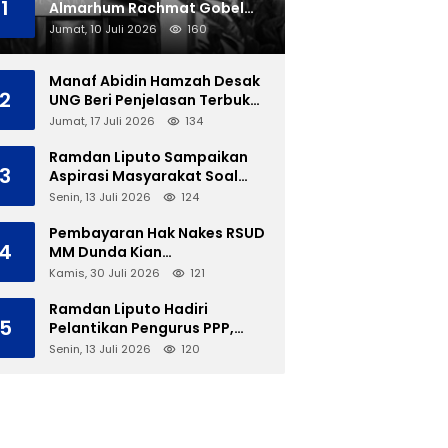
1
Almarhum Rachmat Gobel
Dimakamkan di TMP Kalibata
Jumat, 10 Juli 2026
160
Manaf Abidin Hamzah Desak
2
UNG Beri Penjelasan Terbuka
Soal Polemik Ujian Skripsi
Jumat, 17 Juli 2026
134
Mahasiswi
Ramdan Liputo Sampaikan
3
Aspirasi Masyarakat Soal
LGBT di Hadapan Gubernur
Senin, 13 Juli 2026
124
Gusnar
Pembayaran Hak Nakes RSUD
4
MM Dunda Kian
Menggantung, Perbup Belum
Kamis, 30 Juli 2026
121
Cukup Tanpa Direktur
Definitif
Ramdan Liputo Hadiri
5
Pelantikan Pengurus PPP,
Tegaskan Silaturahmi
Senin, 13 Juli 2026
120
Antarpartai Kunci
Membangun Gorontalo