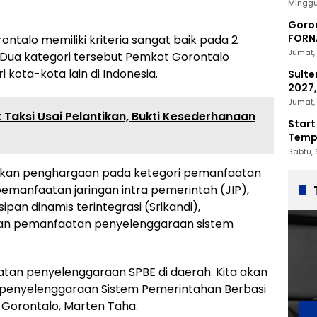
2030
Minggu
Goron
FORNA
ntalo memiliki kriteria sangat baik pada 2
Nasio
Jumat, 
ai. Dua kategori tersebut Pemkot Gorontalo
ri kota-kota lain di Indonesia.
Sulte
2027,
Penc
Jumat, 
Taksi Usai Pelantikan, Bukti Kesederhanaan
Start
Tempu
Sabtu, 
hkan penghargaan pada ketegori pemanfaatan
 pemanfaatan jaringan intra pemerintah (JIP),
pan dinamis terintegrasi (Srikandi),
dan pemanfaatan penyelenggaraan sistem
patan penyelenggaraan SPBE di daerah. Kita akan
 penyelenggaraan Sistem Pemerintahan Berbasi
a Gorontalo, Marten Taha.