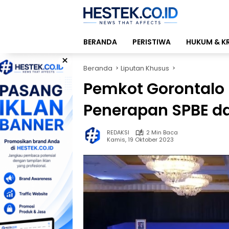
Langsung
ke
konten
BERANDA
PERISTIWA
HUKUM & K
×
Beranda
Liputan Khusus
Pemkot Gorontalo
Penerapan SPBE da
REDAKSI
2 Min Baca
Kamis, 19 Oktober 2023