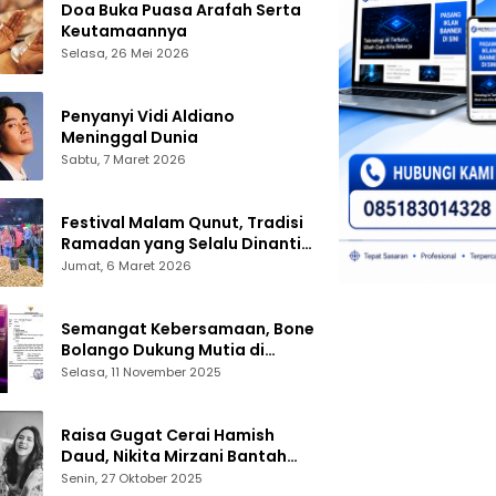
Doa Buka Puasa Arafah Serta
Keutamaannya
Selasa, 26 Mei 2026
Penyanyi Vidi Aldiano
Meninggal Dunia
Sabtu, 7 Maret 2026
Festival Malam Qunut, Tradisi
Ramadan yang Selalu Dinanti
Warga Gorontalo
Jumat, 6 Maret 2026
Semangat Kebersamaan, Bone
Bolango Dukung Mutia di
Panggung Dangdut Academy 7
Selasa, 11 November 2025
Raisa Gugat Cerai Hamish
Daud, Nikita Mirzani Bantah
Peras Reza Gladys
Senin, 27 Oktober 2025