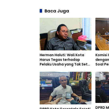
Baca Juga
Herman Haluti: Wali Kota
Komisi 
Harus Tegas terhadap
dengan
Pelaku Usaha yang Tak Setor
Soal P
Pajak
DPRD M
DPRD Kota Gorontalo Soroti