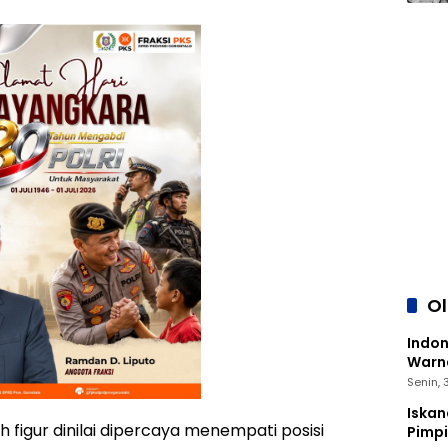
O
Indon
Warna
Senin,
Iskan
lah figur dinilai dipercaya menempati posisi
Pimp