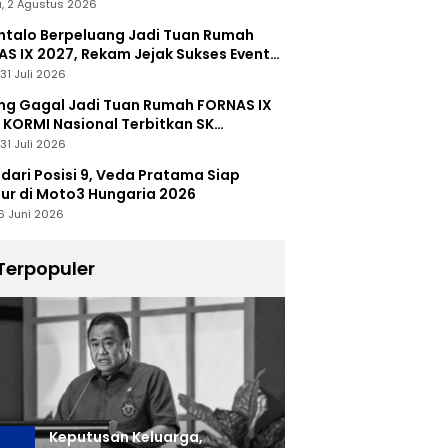
, 2 Agustus 2026
talo Berpeluang Jadi Tuan Rumah
S IX 2027, Rekam Jejak Sukses Event
nal Jadi Modal
31 Juli 2026
ng Gagal Jadi Tuan Rumah FORNAS IX
 KORMI Nasional Terbitkan SK
abutan
31 Juli 2026
 dari Posisi 9, Veda Pratama Siap
r di Moto3 Hungaria 2026
6 Juni 2026
Terpopuler
Keputusan Keluarga,