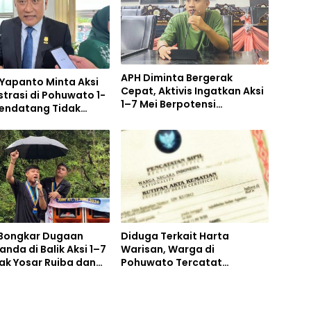
APH Diminta Bergerak
Yapanto Minta Aksi
Cepat, Aktivis Ingatkan Aksi
trasi di Pohuwato 1-
1–7 Mei Berpotensi
Mendatang Tidak
Ditunggangi Kepentingan
epentingan PETI
PETI
s Bongkar Dugaan
Diduga Terkait Harta
nda di Balik Aksi 1–7
Warisan, Warga di
jak Yosar Ruiba dan
Pohuwato Tercatat
engemuka
Meninggal, Padahal Masih
Hidup