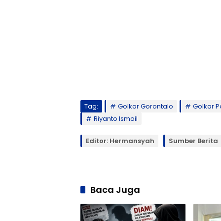
Tag:
Golkar Gorontalo
Golkar 
Riyanto Ismail
Editor: Hermansyah
Sumber Berita
Baca Juga