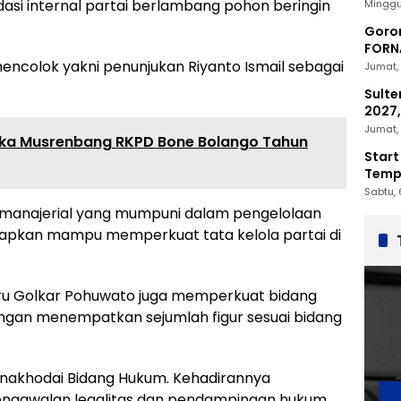
2030
asi internal partai berlambang pohon beringin
Minggu
Goron
FORNA
Nasio
ncolok yakni penunjukan Riyanto Ismail sebagai
Jumat, 
Sulte
2027,
Penc
Jumat, 
Buka Musrenbang RKPD Bone Bolango Tahun
Start
Tempu
Sabtu, 
n manajerial yang mumpuni dalam pengelolaan
arapkan mampu memperkuat tata kelola partai di
baru Golkar Pohuwato juga memperkuat bidang
engan menempatkan sejumlah figur sesuai bidang
akhodai Bidang Hukum. Kehadirannya
gawalan legalitas dan pendampingan hukum