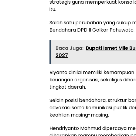
strategis guna memperkuat konsolid
itu.
Salah satu perubahan yang cukup me
Bendahara DPD II Golkar Pohuwato.
Baca Juga:
Bupati Ismet Mile 
2027
Riyanto dinilai memiliki kemampua
keuangan organisasi, sekaligus dih
tingkat daerah.
Selain posisi bendahara, struktur 
advokasi serta komunikasi publik d
keahlian masing-masing.
Hendriyanto Mahmud dipercaya men
diharapkan mampu memberikan pen