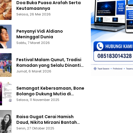
Doa Buka Puasa Arafah Serta
Keutamaannya
Selasa, 26 Mei 2026
Penyanyi Vidi Aldiano
Meninggal Dunia
Sabtu, 7 Maret 2026
Festival Malam Qunut, Tradisi
Ramadan yang Selalu Dinanti
Warga Gorontalo
Jumat, 6 Maret 2026
Semangat Kebersamaan, Bone
Bolango Dukung Mutia di
Panggung Dangdut Academy 7
Selasa, 11 November 2025
Raisa Gugat Cerai Hamish
Daud, Nikita Mirzani Bantah
Peras Reza Gladys
Senin, 27 Oktober 2025