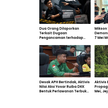
Dua Orang Dilaporkan
Mikson 
Terkait Dugaan
Demons
Pengancaman terhadap
7 Mei 
Wartawan di Pohuwato
Untuk K
Desak APH Bertindak, Aktivis
Aktivi
Nilai Aksi Yosar Ruiba DKK
Propaga
Bentuk Perlawanan Terbuka
Mei, Je
Terhadap Aturan Negara
PETI M