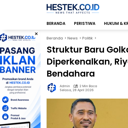
Langsung
ke
konten
BERANDA
PERISTIWA
HUKUM & K
×
Beranda
News
Politik
Struktur Baru Gol
Diperkenalkan, Riy
Bendahara
Admin
2 Min Baca
Selasa, 28 April 2026