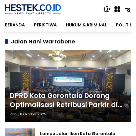
Langsung
ke
konten
BERANDA
PERISTIWA
HUKUM & KRIMINAL
POLITIK
Jalan Nani Wartabone
DPRD Kota Gorontalo Dorong
Optimalisasi Retribusi Parkir di
Jalan Nani Wartabone
Rabu, 8 Oktober 2025
Lampu Jalan Ikon Kota Gorontalo