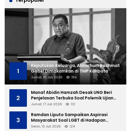
Keputusan Keluarga, Almarhum Rachmat
1
Gobel Dimakamkan di TMP Kalibata
Jumat, 10 Juli 2026
156
Manaf Abidin Hamzah Desak UNG Beri
2
Penjelasan Terbuka Soal Polemik Ujian
Skripsi Mahasiswi
Jumat, 17 Juli 2026
131
Ramdan Liputo Sampaikan Aspirasi
3
Masyarakat Soal LGBT di Hadapan
Gubernur Gusnar
Senin, 13 Juli 2026
124