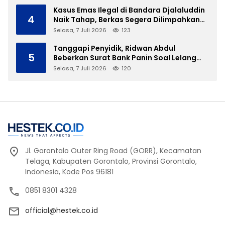
Kasus Emas Ilegal di Bandara Djalaluddin
4
Naik Tahap, Berkas Segera Dilimpahkan
ke JPU
Selasa, 7 Juli 2026
123
Tanggapi Penyidik, Ridwan Abdul
5
Beberkan Surat Bank Panin Soal Lelang
Aset Eks PLTD Isimu
Selasa, 7 Juli 2026
120
Jl. Gorontalo Outer Ring Road (GORR), Kecamatan
Telaga, Kabupaten Gorontalo, Provinsi Gorontalo,
Indonesia, Kode Pos 96181
0851 8301 4328
official@hestek.co.id