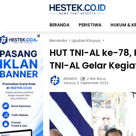
Langsung
ke
konten
BERANDA
PERISTIWA
HUKUM & K
×
Beranda
Liputan Khusus
HUT TNI-AL ke-78,
TNI-AL Gelar Kegia
REDAKSI
2 Min Baca
Selasa, 5 September 2023