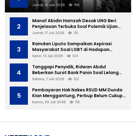
Jumat, 10 Juli 2026
158
Manaf Abidin Hamzah Desak UNG Beri
2
Penjelasan Terbuka Soal Polemik Ujian
Skripsi Mahasiswi
Jumat, 17 Juli 2026
131
Ramdan Liputo Sampaikan Aspirasi
3
Masyarakat Soal LGBT di Hadapan
Gubernur Gusnar
Senin, 13 Juli 2026
124
Tanggapi Penyidik, Ridwan Abdul
4
Beberkan Surat Bank Panin Soal Lelang
Aset Eks PLTD Isimu
Selasa, 7 Juli 2026
122
Pembayaran Hak Nakes RSUD MM Dunda
5
Kian Menggantung, Perbup Belum Cukup
Tanpa Direktur Definitif
Kamis, 30 Juli 2026
118