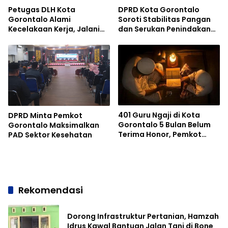
Petugas DLH Kota
DPRD Kota Gorontalo
Gorontalo Alami
Soroti Stabilitas Pangan
Kecelakaan Kerja, Jalani
dan Serukan Penindakan
Operasi di RSUD Aloe
Mafia Beras
Saboe
401 Guru Ngaji di Kota
DPRD Minta Pemkot
Gorontalo 5 Bulan Belum
Gorontalo Maksimalkan
Terima Honor, Pemkot
PAD Sektor Kesehatan
Bilang Sabar
Rekomendasi
Dorong Infrastruktur Pertanian, Hamzah
Idrus Kawal Bantuan Jalan Tani di Bone