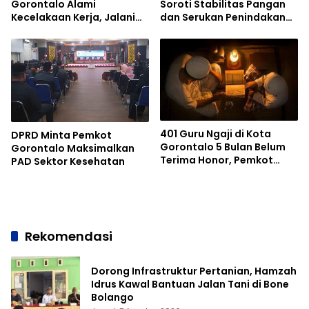
Gorontalo Alami
Soroti Stabilitas Pangan
Kecelakaan Kerja, Jalani
dan Serukan Penindakan
Operasi di RSUD Aloe
Mafia Beras
Saboe
401 Guru Ngaji di Kota
DPRD Minta Pemkot
Gorontalo 5 Bulan Belum
Gorontalo Maksimalkan
Terima Honor, Pemkot
PAD Sektor Kesehatan
Bilang Sabar
Rekomendasi
Dorong Infrastruktur Pertanian, Hamzah
Idrus Kawal Bantuan Jalan Tani di Bone
Bolango