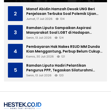
Manaf Abidin Hamzah Desak UNG Beri
2
Penjelasan Terbuka Soal Polemik Ujian
Skripsi Mahasiswi
Jumat, 17 Juli 2026
134
Ramdan Liputo Sampaikan Aspirasi
3
Masyarakat Soal LGBT di Hadapan
Gubernur Gusnar
Senin, 13 Juli 2026
124
Pembayaran Hak Nakes RSUD MM Dunda
4
Kian Menggantung, Perbup Belum Cukup
Tanpa Direktur Definitif
Kamis, 30 Juli 2026
121
Ramdan Liputo Hadiri Pelantikan
5
Pengurus PPP, Tegaskan Silaturahmi
Antarpartai Kunci Membangun Gorontalo
Senin, 13 Juli 2026
120