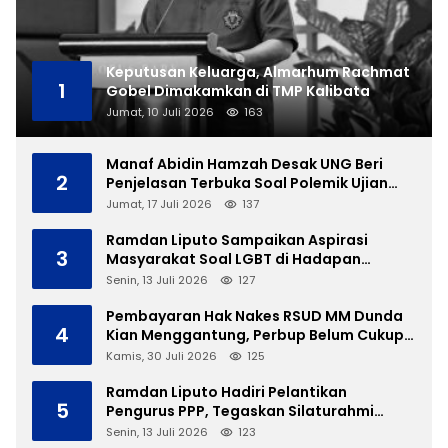
Keputusan Keluarga, Almarhum Rachmat
1
Gobel Dimakamkan di TMP Kalibata
Jumat, 10 Juli 2026
163
Manaf Abidin Hamzah Desak UNG Beri
2
Penjelasan Terbuka Soal Polemik Ujian
Skripsi Mahasiswi
Jumat, 17 Juli 2026
137
Ramdan Liputo Sampaikan Aspirasi
3
Masyarakat Soal LGBT di Hadapan
Gubernur Gusnar
Senin, 13 Juli 2026
127
Pembayaran Hak Nakes RSUD MM Dunda
4
Kian Menggantung, Perbup Belum Cukup
Tanpa Direktur Definitif
Kamis, 30 Juli 2026
125
Ramdan Liputo Hadiri Pelantikan
5
Pengurus PPP, Tegaskan Silaturahmi
Antarpartai Kunci Membangun Gorontalo
Senin, 13 Juli 2026
123