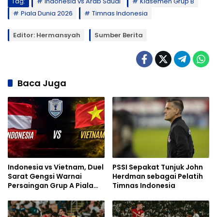
Tag:
Indonesia vs Arab Saudi
Klasemen Grup B
Piala Dunia 2026
Timnas Indonesia
Editor: Hermansyah
Sumber Berita
Baca Juga
Indonesia vs Vietnam, Duel
PSSI Sepakat Tunjuk John
Sarat Gengsi Warnai
Herdman sebagai Pelatih
Persaingan Grup A Piala
Timnas Indonesia
AFF 2026