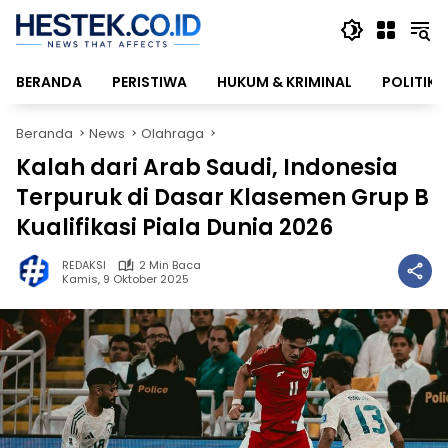
Langsung
ke
konten
BERANDA
PERISTIWA
HUKUM & KRIMINAL
POLITIK
Beranda
News
Olahraga
Kalah dari Arab Saudi, Indonesia
Terpuruk di Dasar Klasemen Grup B
Kualifikasi Piala Dunia 2026
REDAKSI
2 Min Baca
Kamis, 9 Oktober 2025