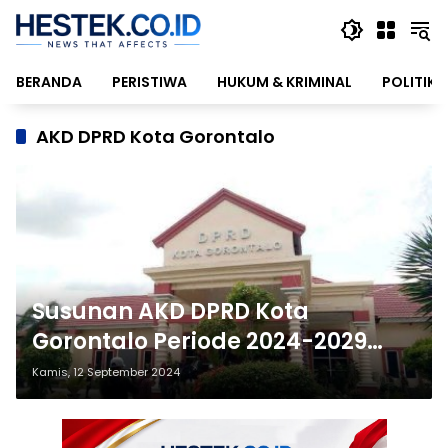
Langsung
ke
konten
BERANDA
PERISTIWA
HUKUM & KRIMINAL
POLITIK
AKD DPRD Kota Gorontalo
Susunan AKD DPRD Kota
Gorontalo Periode 2024-2029
Disahkan
Kamis, 12 September 2024