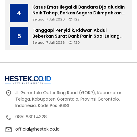
Kasus Emas Ilegal di Bandara Djalaluddin
4
Naik Tahap, Berkas Segera Dilimpahkan
ke JPU
Selasa, 7 Juli 2026
122
Tanggapi Penyidik, Ridwan Abdul
5
Beberkan Surat Bank Panin Soal Lelang
Aset Eks PLTD Isimu
Selasa, 7 Juli 2026
120
Jl. Gorontalo Outer Ring Road (GORR), Kecamatan
Telaga, Kabupaten Gorontalo, Provinsi Gorontalo,
Indonesia, Kode Pos 96181
0851 8301 4328
official@hestek.co.id