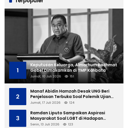
Terpopuler
Keputusan Keluarga, Almarhum Rachmat
1
Gobel Dimakamkan di TMP Kalibata
Jumat, 10 Juli 2026
151
Manaf Abidin Hamzah Desak UNG Beri
2
Penjelasan Terbuka Soal Polemik Ujian
Skripsi Mahasiswi
Jumat, 17 Juli 2026
124
Ramdan Liputo Sampaikan Aspirasi
3
Masyarakat Soal LGBT di Hadapan
Gubernur Gusnar
Senin, 13 Juli 2026
123