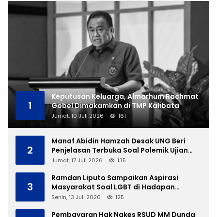
Keputusan Keluarga, Almarhum Rachmat
1
Gobel Dimakamkan di TMP Kalibata
Jumat, 10 Juli 2026
161
Manaf Abidin Hamzah Desak UNG Beri
2
Penjelasan Terbuka Soal Polemik Ujian
Skripsi Mahasiswi
Jumat, 17 Juli 2026
135
Ramdan Liputo Sampaikan Aspirasi
3
Masyarakat Soal LGBT di Hadapan
Gubernur Gusnar
Senin, 13 Juli 2026
125
Pembayaran Hak Nakes RSUD MM Dunda