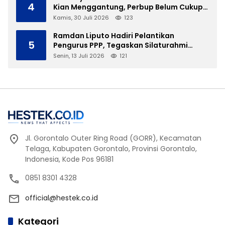
4
Kian Menggantung, Perbup Belum Cukup
Tanpa Direktur Definitif
Kamis, 30 Juli 2026
123
Ramdan Liputo Hadiri Pelantikan
5
Pengurus PPP, Tegaskan Silaturahmi
Antarpartai Kunci Membangun Gorontalo
Senin, 13 Juli 2026
121
Jl. Gorontalo Outer Ring Road (GORR), Kecamatan
Telaga, Kabupaten Gorontalo, Provinsi Gorontalo,
Indonesia, Kode Pos 96181
0851 8301 4328
official@hestek.co.id
Kategori