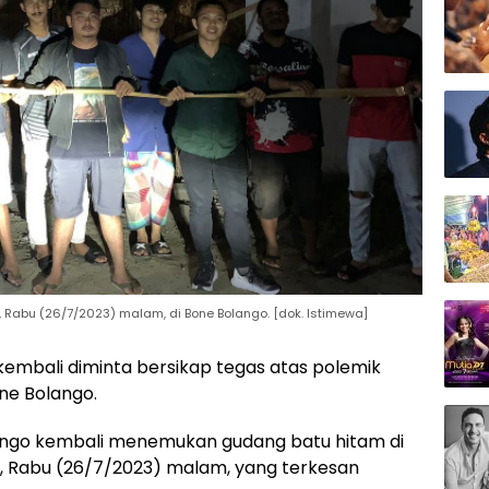
Rabu (26/7/2023) malam, di Bone Bolango. [dok. Istimewa]
kembali diminta bersikap tegas atas polemik
ne Bolango.
ango kembali menemukan gudang batu hitam di
 Rabu (26/7/2023) malam, yang terkesan