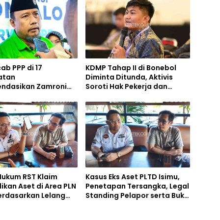
b PPP di 17
KDMP Tahap II di Bonebol
atan
Diminta Ditunda, Aktivis
ndasikan Zamroni
Soroti Hak Pekerja dan
ju di Pilkada Bone
Penyedia Jasa
o 2031
Hukum RST Klaim
Kasus Eks Aset PLTD Isimu,
ikan Aset di Area PLN
Penetapan Tersangka, Legal
erdasarkan Lelang
Standing Pelapor serta Bukti
 Tahun 2018
Kepemilikan Disorot