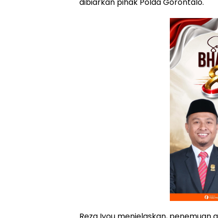
dibiarkan pihak Polda Gorontalo.
Reza Iyou menjelaskan, penemuan g