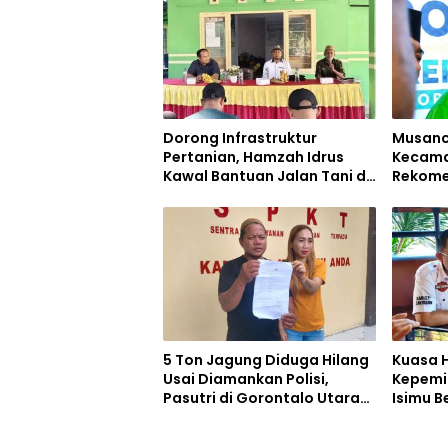
Dorong Infrastruktur
Musanca
Pertanian, Hamzah Idrus
Kecam
Kawal Bantuan Jalan Tani di
Rekome
Bone Bolango
Mile Ma
Bolang
5 Ton Jagung Diduga Hilang
Kuasa 
Usai Diamankan Polisi,
Kepemil
Pasutri di Gorontalo Utara
Isimu B
Lapor Propam Polri
Fidusia