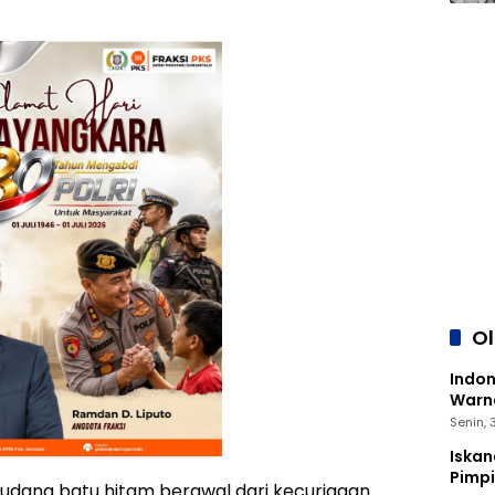
O
Indon
Warna
Senin,
Iskan
Pimp
udang batu hitam berawal dari kecurigaan