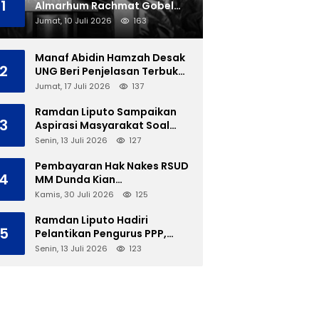
1
Almarhum Rachmat Gobel
Dimakamkan di TMP Kalibata
Jumat, 10 Juli 2026
163
Manaf Abidin Hamzah Desak
2
UNG Beri Penjelasan Terbuka
Soal Polemik Ujian Skripsi
Jumat, 17 Juli 2026
137
Mahasiswi
Ramdan Liputo Sampaikan
3
Aspirasi Masyarakat Soal
LGBT di Hadapan Gubernur
Senin, 13 Juli 2026
127
Gusnar
Pembayaran Hak Nakes RSUD
4
MM Dunda Kian
Menggantung, Perbup Belum
Kamis, 30 Juli 2026
125
Cukup Tanpa Direktur
Definitif
Ramdan Liputo Hadiri
5
Pelantikan Pengurus PPP,
Tegaskan Silaturahmi
Senin, 13 Juli 2026
123
Antarpartai Kunci
Membangun Gorontalo