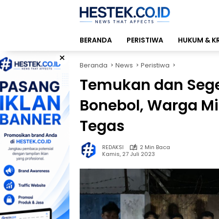
Langsung
ke
konten
BERANDA
PERISTIWA
HUKUM & K
×
Beranda
News
Peristiwa
Temukan dan Sege
Bonebol, Warga Mi
Tegas
REDAKSI
2 Min Baca
Kamis, 27 Juli 2023