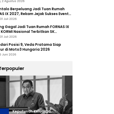
, 2 Agustus 2026
talo Berpeluang Jadi Tuan Rumah
S IX 2027, Rekam Jejak Sukses Event
nal Jadi Modal
31 Juli 2026
ng Gagal Jadi Tuan Rumah FORNAS IX
 KORMI Nasional Terbitkan SK
abutan
31 Juli 2026
 dari Posisi 9, Veda Pratama Siap
r di Moto3 Hungaria 2026
6 Juni 2026
Terpopuler
Keputusan Keluarga,