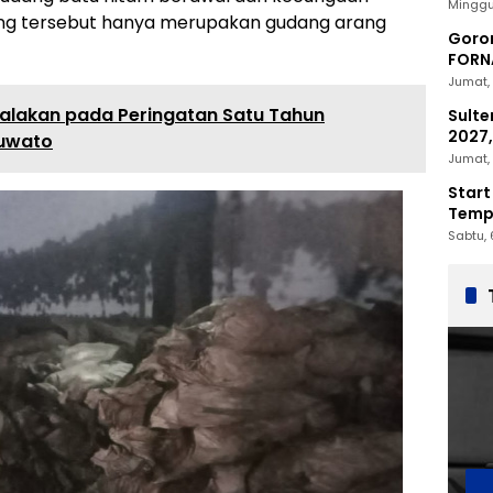
2030
Minggu
g tersebut hanya merupakan gudang arang
Goron
FORNA
Nasio
Jumat, 
inyalakan pada Peringatan Satu Tahun
Sulte
2027,
huwato
Penc
Jumat, 
Start
Tempu
Sabtu, 