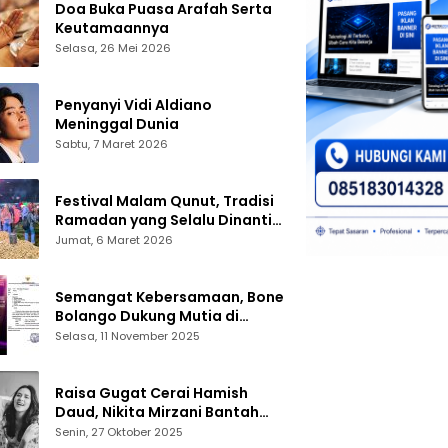
Doa Buka Puasa Arafah Serta
Keutamaannya
Selasa, 26 Mei 2026
Penyanyi Vidi Aldiano
Meninggal Dunia
Sabtu, 7 Maret 2026
Festival Malam Qunut, Tradisi
Ramadan yang Selalu Dinanti
Warga Gorontalo
Jumat, 6 Maret 2026
Semangat Kebersamaan, Bone
Bolango Dukung Mutia di
Panggung Dangdut Academy 7
Selasa, 11 November 2025
Raisa Gugat Cerai Hamish
Daud, Nikita Mirzani Bantah
Peras Reza Gladys
Senin, 27 Oktober 2025