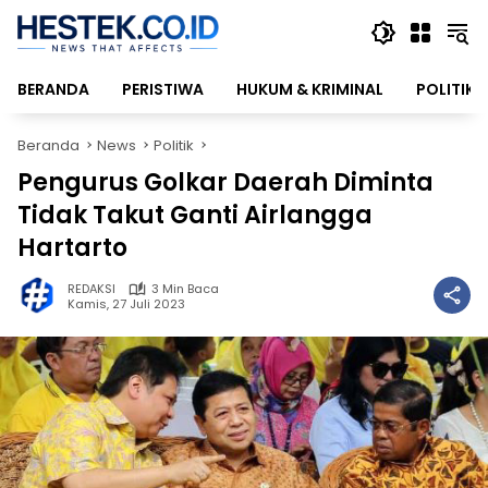
Langsung
ke
konten
BERANDA
PERISTIWA
HUKUM & KRIMINAL
POLITIK
Beranda
News
Politik
Pengurus Golkar Daerah Diminta
Tidak Takut Ganti Airlangga
Hartarto
REDAKSI
3 Min Baca
Kamis, 27 Juli 2023