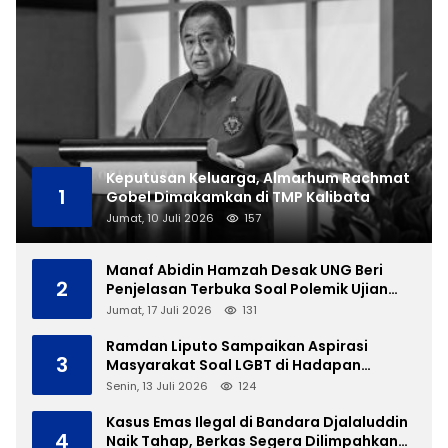
Keputusan Keluarga, Almarhum Rachmat
1
Gobel Dimakamkan di TMP Kalibata
Jumat, 10 Juli 2026
157
Manaf Abidin Hamzah Desak UNG Beri
2
Penjelasan Terbuka Soal Polemik Ujian
Skripsi Mahasiswi
Jumat, 17 Juli 2026
131
Ramdan Liputo Sampaikan Aspirasi
3
Masyarakat Soal LGBT di Hadapan
Gubernur Gusnar
Senin, 13 Juli 2026
124
Kasus Emas Ilegal di Bandara Djalaluddin
4
Naik Tahap, Berkas Segera Dilimpahkan