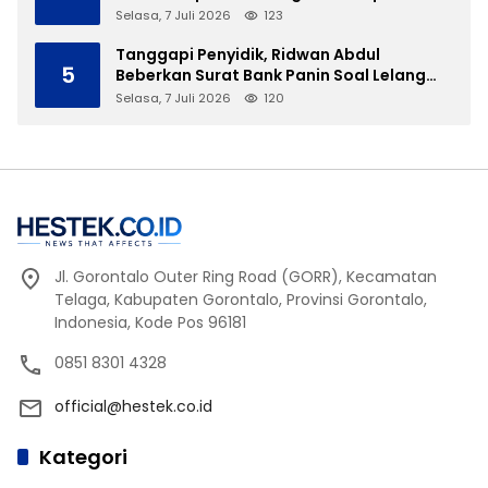
ke JPU
Selasa, 7 Juli 2026
123
Tanggapi Penyidik, Ridwan Abdul
5
Beberkan Surat Bank Panin Soal Lelang
Aset Eks PLTD Isimu
Selasa, 7 Juli 2026
120
Jl. Gorontalo Outer Ring Road (GORR), Kecamatan
Telaga, Kabupaten Gorontalo, Provinsi Gorontalo,
Indonesia, Kode Pos 96181
0851 8301 4328
official@hestek.co.id
Kategori