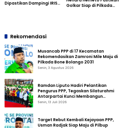
Hendra Hemeto Pastikan
Dipastikan Dampingi IRIS
Golkar Siap di Pilkada
Mendaftar ke KPU
2024
Rekomendasi
Musancab PPP di 17 Kecamatan
Rekomendasikan Zamroni Mile Maju di
Pilkada Bone Bolango 2031
Senin, 3 Agustus 2026
Ramdan Liputo Hadiri Pelantikan
Pengurus PPP, Tegaskan Silaturahmi
Antarpartai Kunci Membangun
Gorontalo
Senin, 13 Juli 2026
Target Rebut Kembali Kejayaan PPP,
Usman Radjak Siap Maju di Pilbup