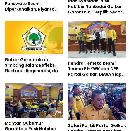
Idah Syahidah Rusli
Pohuwato Resmi
Habibie Nahkodai Golkar
Diperkenalkan, Riyanto
Gorontalo, Terpilih Secara
Ismail Jabat Bendahara
Aklamasi
Golkar Gorontalo di
Hendra Hemeto Resmi
Simpang Jalan: Refleksi
Terima B1-KWK dari DPP
Elektoral, Regenerasi, dan
Partai Golkar, DEWA Siap
Prospek Politik
Mendaftar ke KPU
Mantan Gubernur
Safari Politik Partai Golkar,
Gorontalo Rusli Habibie