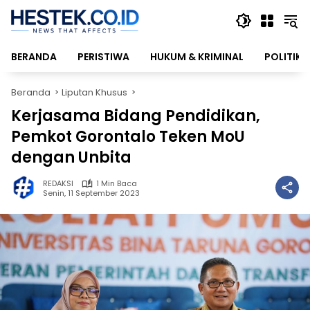
Langsung
ke
konten
BERANDA
PERISTIWA
HUKUM & KRIMINAL
POLITIK
Beranda
Liputan Khusus
Kerjasama Bidang Pendidikan,
Pemkot Gorontalo Teken MoU
dengan Unbita
REDAKSI
1 Min Baca
Senin, 11 September 2023