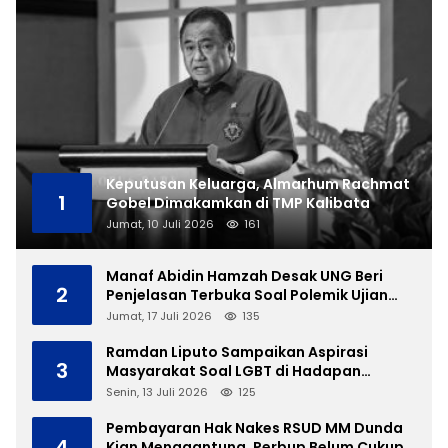
Keputusan Keluarga, Almarhum Rachmat
1
Gobel Dimakamkan di TMP Kalibata
Jumat, 10 Juli 2026
161
Manaf Abidin Hamzah Desak UNG Beri
2
Penjelasan Terbuka Soal Polemik Ujian
Skripsi Mahasiswi
Jumat, 17 Juli 2026
135
Ramdan Liputo Sampaikan Aspirasi
3
Masyarakat Soal LGBT di Hadapan
Gubernur Gusnar
Senin, 13 Juli 2026
125
Pembayaran Hak Nakes RSUD MM Dunda
4
Kian Menggantung, Perbup Belum Cukup