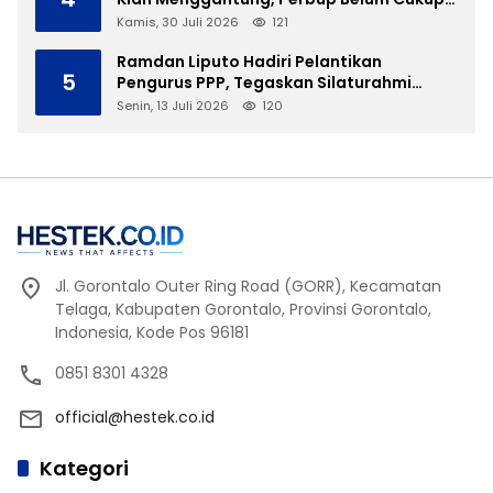
Tanpa Direktur Definitif
Kamis, 30 Juli 2026
121
Ramdan Liputo Hadiri Pelantikan
5
Pengurus PPP, Tegaskan Silaturahmi
Antarpartai Kunci Membangun Gorontalo
Senin, 13 Juli 2026
120
Jl. Gorontalo Outer Ring Road (GORR), Kecamatan
Telaga, Kabupaten Gorontalo, Provinsi Gorontalo,
Indonesia, Kode Pos 96181
0851 8301 4328
official@hestek.co.id
Kategori