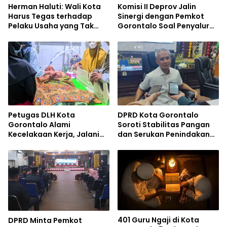
Herman Haluti: Wali Kota
Komisi II Deprov Jalin
Harus Tegas terhadap
Sinergi dengan Pemkot
Pelaku Usaha yang Tak
Gorontalo Soal Penyaluran
Setor Pajak
Bantuan
Petugas DLH Kota
DPRD Kota Gorontalo
Gorontalo Alami
Soroti Stabilitas Pangan
Kecelakaan Kerja, Jalani
dan Serukan Penindakan
Operasi di RSUD Aloe
Mafia Beras
Saboe
401 Guru Ngaji di Kota
DPRD Minta Pemkot