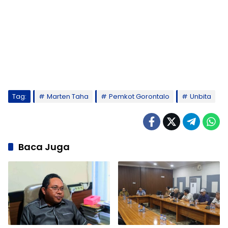
Tag:
Marten Taha
Pemkot Gorontalo
Unbita
Baca Juga