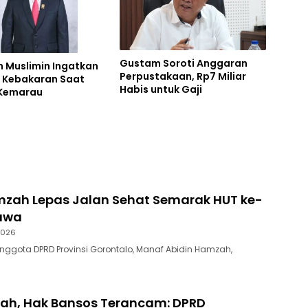
Gustam Soroti Anggaran
 Muslimin Ingatkan
Perpustakaan, Rp7 Miliar
 Kebakaran Saat
Habis untuk Gaji
Kemarau
zah Lepas Jalan Sehat Semarak HUT ke-
bawa
2026
Anggota DPRD Provinsi Gorontalo, Manaf Abidin Hamzah,
bah, Hak Bansos Terancam: DPRD