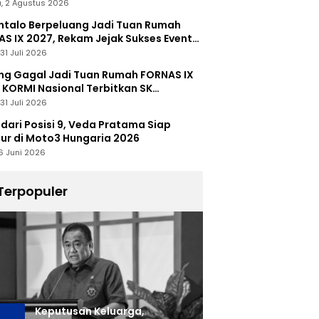
, 2 Agustus 2026
talo Berpeluang Jadi Tuan Rumah
S IX 2027, Rekam Jejak Sukses Event
nal Jadi Modal
31 Juli 2026
ng Gagal Jadi Tuan Rumah FORNAS IX
 KORMI Nasional Terbitkan SK
abutan
31 Juli 2026
 dari Posisi 9, Veda Pratama Siap
r di Moto3 Hungaria 2026
6 Juni 2026
Terpopuler
Keputusan Keluarga,