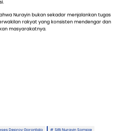
i.
i bahwa Nurayin bukan sekadar menjalankan tugas
 perwakilan rakyat yang konsisten mendengar dan
kan masyarakatnya.
eses Deprov Gorontalo
Sitti Nurayin Sompie