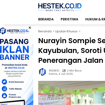
Langsung
ke
konten
BERANDA
PERISTIWA
HUKUM & K
×
Beranda
Liputan Khusus
Nurayin Sompie Se
Kayubulan, Sorot
Penerangan Jalan
REDAKSI
2 Min Baca
Kamis, 3 Juli 2025