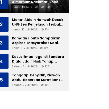
1
Almarhum Rachmat Gobel
Dimakamkan di TMP Kalibata
Jumat, 10 Juli 2026
156
Manaf Abidin Hamzah Desak
2
UNG Beri Penjelasan Terbuka
Soal Polemik Ujian Skripsi
Jumat, 17 Juli 2026
131
Mahasiswi
Ramdan Liputo Sampaikan
3
Aspirasi Masyarakat Soal
LGBT di Hadapan Gubernur
Senin, 13 Juli 2026
124
Gusnar
Kasus Emas Ilegal di Bandara
4
Djalaluddin Naik Tahap,
Berkas Segera Dilimpahkan
Selasa, 7 Juli 2026
123
ke JPU
Tanggapi Penyidik, Ridwan
5
Abdul Beberkan Surat Bank
Panin Soal Lelang Aset Eks
Selasa, 7 Juli 2026
120
PLTD Isimu