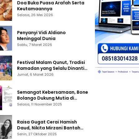
Doa Buka Puasa Arafah Serta
Keutamaannya
Selasa, 26 Mei 2026
Penyanyi Vidi Aldiano
Meninggal Dunia
Sabtu, 7 Maret 2026
Festival Malam Qunut, Tradisi
Ramadan yang Selalu Dinanti
Warga Gorontalo
Jumat, 6 Maret 2026
Semangat Kebersamaan, Bone
Bolango Dukung Mutia di
Panggung Dangdut Academy 7
Selasa, 11 November 2025
Raisa Gugat Cerai Hamish
Daud, Nikita Mirzani Bantah
Peras Reza Gladys
Senin, 27 Oktober 2025