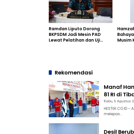
Ramdan Liputo Dorong
Hamzah
BKPSDM Jadi Mesin PAD
Bahaya
Lewat Pelatihan dan Uji
Musim 
Kompetensi ASN
Rekomendasi
Manaf Ham
81 RI di Ti
Rabu, 5 Agustus 
HESTEK.CO.ID – 
melepas…
Desil Beru