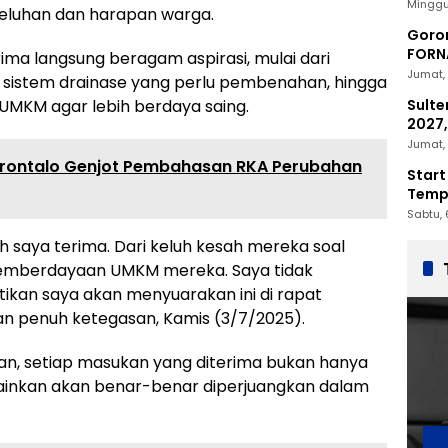
2030
Minggu
eluhan dan harapan warga.
Goron
FORNA
rima langsung beragam aspirasi, mulai dari
Nasio
Jumat, 
 sistem drainase yang perlu pembenahan, hingga
Sulte
MKM agar lebih berdaya saing.
2027,
Penc
Jumat, 
rontalo Genjot Pembahasan RKA Perubahan
Start
Tempu
Sabtu, 
h saya terima. Dari keluh kesah mereka soal
pemberdayaan UMKM mereka. Saya tidak
tikan saya akan menyuarakan ini di rapat
an penuh ketegasan, Kamis (3/7/2025).
kan, setiap masukan yang diterima bukan hanya
elainkan akan benar-benar diperjuangkan dalam