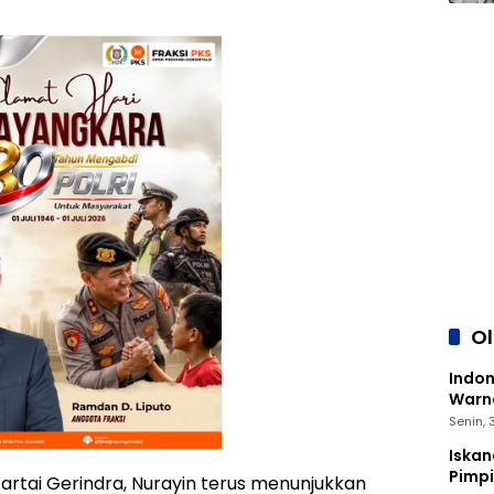
O
Indon
Warna
Senin,
Iskan
Pimp
Partai Gerindra, Nurayin terus menunjukkan