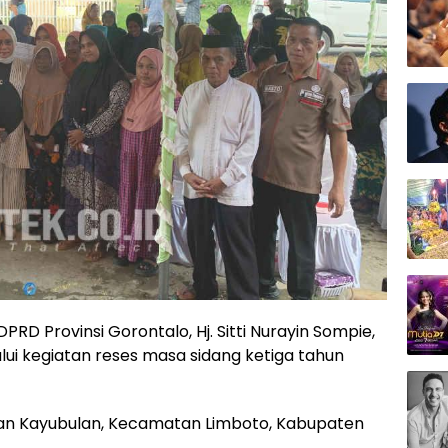
PRD Provinsi Gorontalo, Hj. Sitti Nurayin Sompie,
i kegiatan reses masa sidang ketiga tahun
rahan Kayubulan, Kecamatan Limboto, Kabupaten