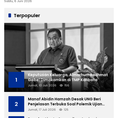
Sabtu, 6 Juni 2026
Terpopuler
Keputusan Keluarga, Almarhum Rachmat
1
Gobel Dimakamkan di TMP Kalibata
Jumat, 10 Juli 2026
156
Manaf Abidin Hamzah Desak UNG Beri
2
Penjelasan Terbuka Soal Polemik Ujian
Skripsi Mahasiswi
Jumat, 17 Juli 2026
125