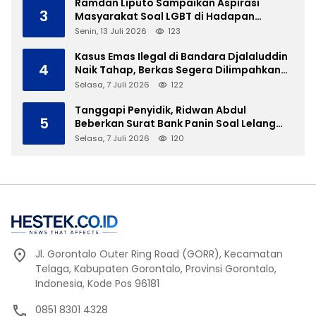
Ramdan Liputo Sampaikan Aspirasi
3
Masyarakat Soal LGBT di Hadapan
Gubernur Gusnar
Senin, 13 Juli 2026
123
Kasus Emas Ilegal di Bandara Djalaluddin
4
Naik Tahap, Berkas Segera Dilimpahkan
ke JPU
Selasa, 7 Juli 2026
122
Tanggapi Penyidik, Ridwan Abdul
5
Beberkan Surat Bank Panin Soal Lelang
Aset Eks PLTD Isimu
Selasa, 7 Juli 2026
120
Jl. Gorontalo Outer Ring Road (GORR), Kecamatan
Telaga, Kabupaten Gorontalo, Provinsi Gorontalo,
Indonesia, Kode Pos 96181
0851 8301 4328