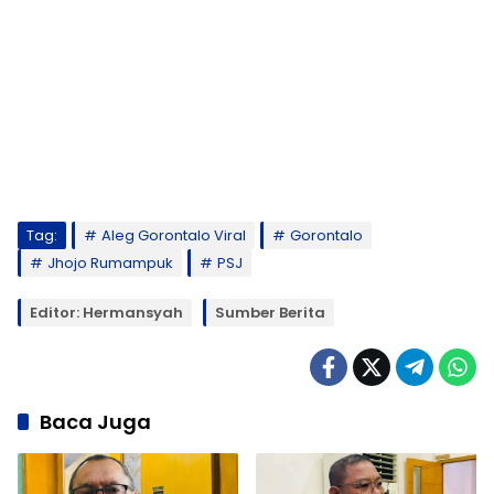
Tag:
Aleg Gorontalo Viral
Gorontalo
Jhojo Rumampuk
PSJ
Editor: Hermansyah
Sumber Berita
Baca Juga