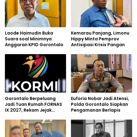
Laode Haimudin Buka
Kemarau Panjang, Limonu
Suara soal Minimnya
Hippy Minta Pemprov
Anggaran KPID Gorontalo
Antisipasi Krisis Pangan
Gorontalo Berpeluang
Euforia Nobar Jadi Atensi,
Jadi Tuan Rumah FORNAS
Polda Gorontalo Siapkan
IX 2027, Rekam Jejak
Pengamanan Berlapis
Sukses Event Nasional Jadi
Modal