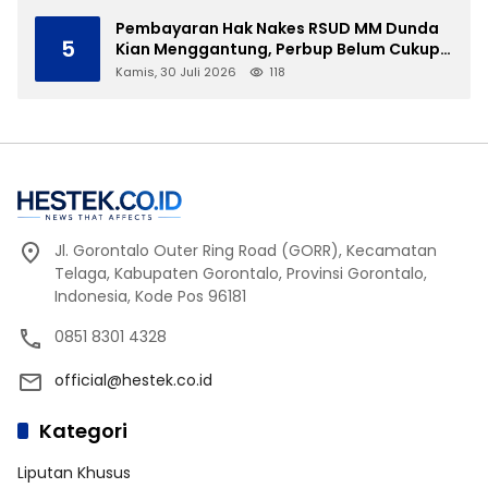
Pembayaran Hak Nakes RSUD MM Dunda
5
Kian Menggantung, Perbup Belum Cukup
Tanpa Direktur Definitif
Kamis, 30 Juli 2026
118
Jl. Gorontalo Outer Ring Road (GORR), Kecamatan
Telaga, Kabupaten Gorontalo, Provinsi Gorontalo,
Indonesia, Kode Pos 96181
0851 8301 4328
official@hestek.co.id
Kategori
Liputan Khusus