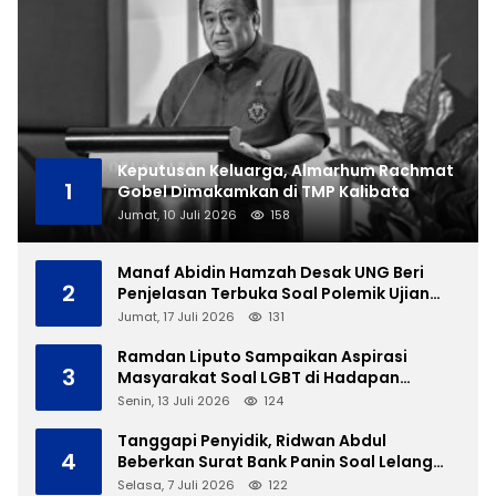
Keputusan Keluarga, Almarhum Rachmat
1
Gobel Dimakamkan di TMP Kalibata
Jumat, 10 Juli 2026
158
Manaf Abidin Hamzah Desak UNG Beri
2
Penjelasan Terbuka Soal Polemik Ujian
Skripsi Mahasiswi
Jumat, 17 Juli 2026
131
Ramdan Liputo Sampaikan Aspirasi
3
Masyarakat Soal LGBT di Hadapan
Gubernur Gusnar
Senin, 13 Juli 2026
124
Tanggapi Penyidik, Ridwan Abdul
4
Beberkan Surat Bank Panin Soal Lelang
Aset Eks PLTD Isimu
Selasa, 7 Juli 2026
122