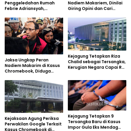
Penggeledahan Rumah
Nadiem Makariem, Dinilai
Febrie Adriansyah,
Giring Opini dan Cari
Singgung Dugaan Motif
Simpati Publik
Politik
Kejagung Tetapkan Riza
Jaksa Ungkap Peran
Chalid sebagai Tersangka,
Nadiem Makarim di Kasus
Kerugian Negara Capai Rp
Chromebook, Diduga
285 Triliun
Terima Rp809 Miliar
Kejagung Tetapkan 9
Kejaksaan Agung Periksa
Tersangka Baru di Kasus
Perwakilan Google Terkait
Impor Gula Eks Mendag
Kasus Chromebook di