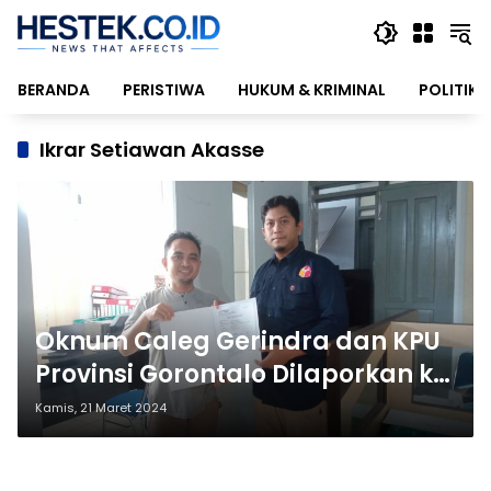
Langsung
ke
konten
BERANDA
PERISTIWA
HUKUM & KRIMINAL
POLITIK
Ikrar Setiawan Akasse
Oknum Caleg Gerindra dan KPU
Provinsi Gorontalo Dilaporkan ke
Bawaslu
Kamis, 21 Maret 2024