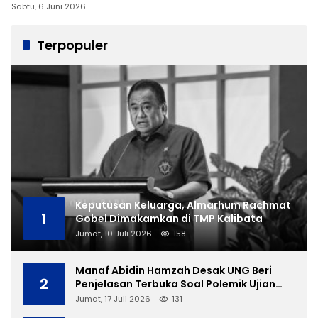
Sabtu, 6 Juni 2026
Terpopuler
Keputusan Keluarga, Almarhum Rachmat
1
Gobel Dimakamkan di TMP Kalibata
Jumat, 10 Juli 2026
158
Manaf Abidin Hamzah Desak UNG Beri
2
Penjelasan Terbuka Soal Polemik Ujian
Skripsi Mahasiswi
Jumat, 17 Juli 2026
131