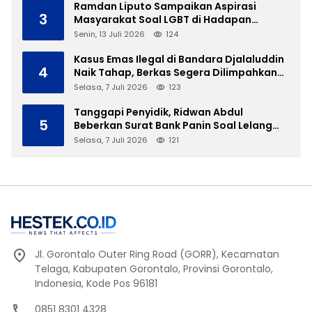
Ramdan Liputo Sampaikan Aspirasi
3
Masyarakat Soal LGBT di Hadapan
Gubernur Gusnar
Senin, 13 Juli 2026
124
Kasus Emas Ilegal di Bandara Djalaluddin
4
Naik Tahap, Berkas Segera Dilimpahkan
ke JPU
Selasa, 7 Juli 2026
123
Tanggapi Penyidik, Ridwan Abdul
5
Beberkan Surat Bank Panin Soal Lelang
Aset Eks PLTD Isimu
Selasa, 7 Juli 2026
121
Jl. Gorontalo Outer Ring Road (GORR), Kecamatan
Telaga, Kabupaten Gorontalo, Provinsi Gorontalo,
Indonesia, Kode Pos 96181
0851 8301 4328