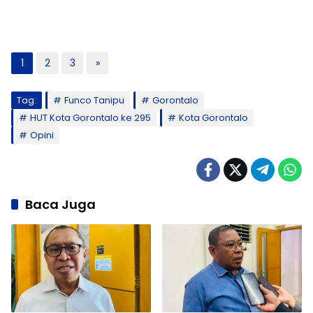
1
2
3
»
Tag:
Funco Tanipu
Gorontalo
HUT Kota Gorontalo ke 295
Kota Gorontalo
Opini
Baca Juga