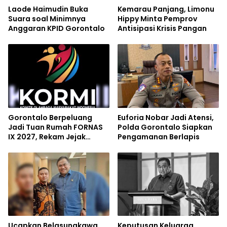
Laode Haimudin Buka
Kemarau Panjang, Limonu
Suara soal Minimnya
Hippy Minta Pemprov
Anggaran KPID Gorontalo
Antisipasi Krisis Pangan
Gorontalo Berpeluang
Euforia Nobar Jadi Atensi,
Jadi Tuan Rumah FORNAS
Polda Gorontalo Siapkan
IX 2027, Rekam Jejak
Pengamanan Berlapis
Sukses Event Nasional Jadi
Modal
Ucapkan Belasungkawa
Keputusan Keluarga,