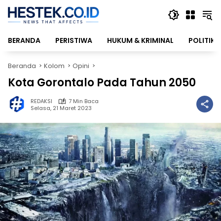
Langsung
ke
konten
BERANDA
PERISTIWA
HUKUM & KRIMINAL
POLITIK
Beranda
Kolom
Opini
Kota Gorontalo Pada Tahun 2050
REDAKSI
7 Min Baca
Selasa, 21 Maret 2023