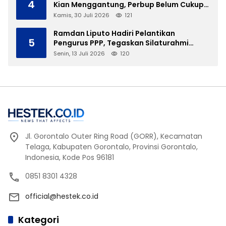
4
Kian Menggantung, Perbup Belum Cukup
Tanpa Direktur Definitif
Kamis, 30 Juli 2026
121
Ramdan Liputo Hadiri Pelantikan
5
Pengurus PPP, Tegaskan Silaturahmi
Antarpartai Kunci Membangun Gorontalo
Senin, 13 Juli 2026
120
Jl. Gorontalo Outer Ring Road (GORR), Kecamatan
Telaga, Kabupaten Gorontalo, Provinsi Gorontalo,
Indonesia, Kode Pos 96181
0851 8301 4328
official@hestek.co.id
Kategori