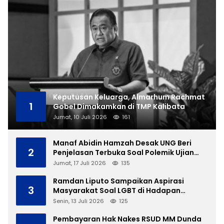
Keputusan Keluarga, Almarhum Rachmat
1
Gobel Dimakamkan di TMP Kalibata
Jumat, 10 Juli 2026
161
Manaf Abidin Hamzah Desak UNG Beri
2
Penjelasan Terbuka Soal Polemik Ujian
Skripsi Mahasiswi
Jumat, 17 Juli 2026
135
Ramdan Liputo Sampaikan Aspirasi
3
Masyarakat Soal LGBT di Hadapan
Gubernur Gusnar
Senin, 13 Juli 2026
125
Pembayaran Hak Nakes RSUD MM Dunda