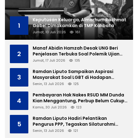
Keputusan Keluarga, Almarhum Rachmat
1
Gobel Dimakamkan di TMP Kalibata
Jumat, 10 Juli 2026
161
Manaf Abidin Hamzah Desak UNG Beri
2
Penjelasan Terbuka Soal Polemik Ujian
Skripsi Mahasiswi
Jumat, 17 Juli 2026
135
Ramdan Liputo Sampaikan Aspirasi
3
Masyarakat Soal LGBT di Hadapan
Gubernur Gusnar
Senin, 13 Juli 2026
125
Pembayaran Hak Nakes RSUD MM Dunda
4
Kian Menggantung, Perbup Belum Cukup
Tanpa Direktur Definitif
Kamis, 30 Juli 2026
123
Ramdan Liputo Hadiri Pelantikan
5
Pengurus PPP, Tegaskan Silaturahmi
Antarpartai Kunci Membangun Gorontalo
Senin, 13 Juli 2026
121