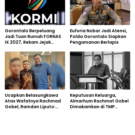
Gorontalo Berpeluang
Euforia Nobar Jadi Atensi,
Jadi Tuan Rumah FORNAS
Polda Gorontalo Siapkan
IX 2027, Rekam Jejak
Pengamanan Berlapis
Sukses Event Nasional Jadi
Modal
Ucapkan Belasungkawa
Keputusan Keluarga,
Atas Wafatnya Rachmad
Almarhum Rachmat Gobel
Gobel, Ramdan Liputo:
Dimakamkan di TMP
Beliau Tokoh Kebanggaan
Kalibata
Gorontalo