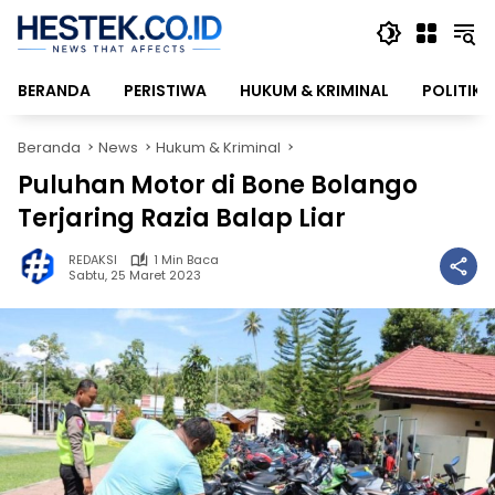
Langsung
ke
konten
BERANDA
PERISTIWA
HUKUM & KRIMINAL
POLITIK
Beranda
News
Hukum & Kriminal
Puluhan Motor di Bone Bolango
Terjaring Razia Balap Liar
REDAKSI
1 Min Baca
Sabtu, 25 Maret 2023