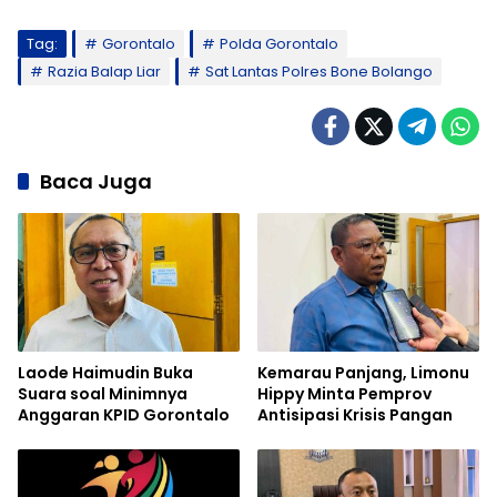
Tag:
Gorontalo
Polda Gorontalo
Razia Balap Liar
Sat Lantas Polres Bone Bolango
Baca Juga
Laode Haimudin Buka
Kemarau Panjang, Limonu
Suara soal Minimnya
Hippy Minta Pemprov
Anggaran KPID Gorontalo
Antisipasi Krisis Pangan