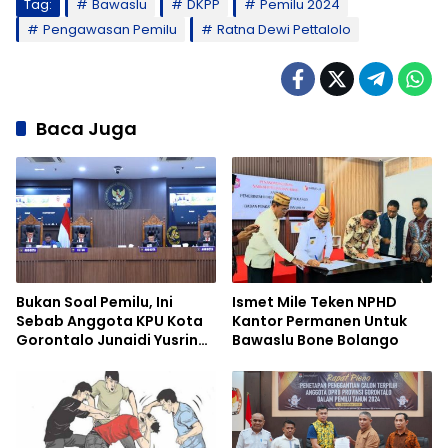
Tag:
Bawaslu
DKPP
Pemilu 2024
Pengawasan Pemilu
Ratna Dewi Pettalolo
Baca Juga
Bukan Soal Pemilu, Ini
Ismet Mile Teken NPHD
Sebab Anggota KPU Kota
Kantor Permanen Untuk
Gorontalo Junaidi Yusrin
Bawaslu Bone Bolango
Dipecat DKPP