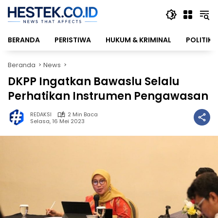
Langsung
ke
konten
BERANDA
PERISTIWA
HUKUM & KRIMINAL
POLITIK
Beranda
News
DKPP Ingatkan Bawaslu Selalu
Perhatikan Instrumen Pengawasan
REDAKSI
2 Min Baca
Selasa, 16 Mei 2023