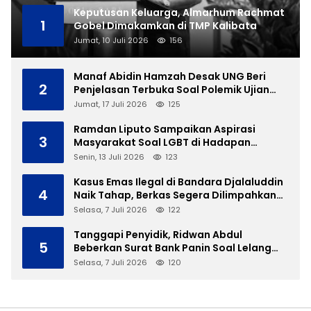
Keputusan Keluarga, Almarhum Rachmat
1
Gobel Dimakamkan di TMP Kalibata
Jumat, 10 Juli 2026
156
Manaf Abidin Hamzah Desak UNG Beri
2
Penjelasan Terbuka Soal Polemik Ujian
Skripsi Mahasiswi
Jumat, 17 Juli 2026
125
Ramdan Liputo Sampaikan Aspirasi
3
Masyarakat Soal LGBT di Hadapan
Gubernur Gusnar
Senin, 13 Juli 2026
123
Kasus Emas Ilegal di Bandara Djalaluddin
4
Naik Tahap, Berkas Segera Dilimpahkan
ke JPU
Selasa, 7 Juli 2026
122
Tanggapi Penyidik, Ridwan Abdul
5
Beberkan Surat Bank Panin Soal Lelang
Aset Eks PLTD Isimu
Selasa, 7 Juli 2026
120