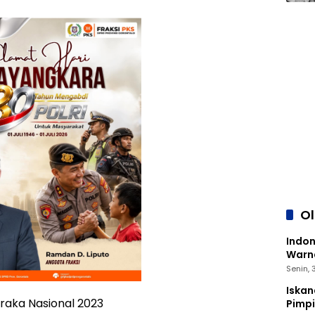
O
Indon
Warna
Senin,
Iskan
raka Nasional 2023
Pimp