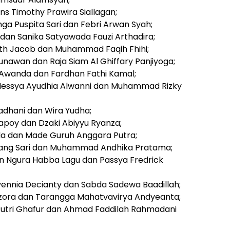
s Timothy Prawira Siallagan;
ga Puspita Sari dan Febri Arwan Syah;
i dan Sanika Satyawada Fauzi Arthadira;
neth Jacob dan Muhammad Faqih Fhihi;
nawan dan Raja Siam Al Ghiffary Panjiyoga;
 Awanda dan Fardhan Fathi Kamal;
Nessya Ayudhia Alwanni dan Muhammad Rizky
adhani dan Wira Yudha;
napoy dan Dzaki Abiyyu Ryanza;
da dan Made Guruh Anggara Putra;
ntang Sari dan Muhammad Andhika Pratama;
in Ngura Habba Lagu dan Passya Fredrick
vennia Decianty dan Sabda Sadewa Baadillah;
zora dan Tarangga Mahatvavirya Andyeanta;
 Putri Ghafur dan Ahmad Faddilah Rahmadani