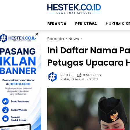
Langsung
ke
konten
BERANDA
PERISTIWA
HUKUM & K
×
Beranda
News
Ini Daftar Nama Pa
Petugas Upacara H
REDAKSI
3 Min Baca
Rabu, 16 Agustus 2023