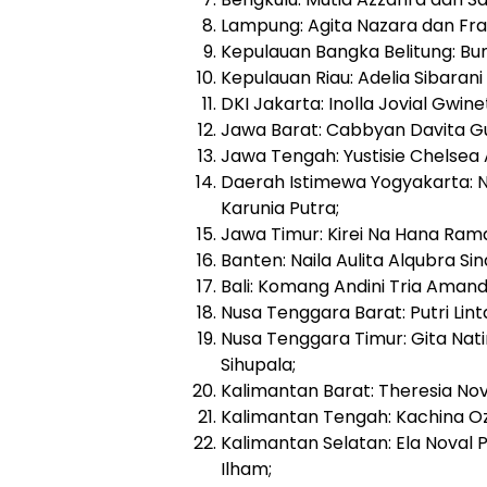
Lampung: Agita Nazara dan Fran
Kepulauan Bangka Belitung: Bun
Kepulauan Riau: Adelia Sibaran
DKI Jakarta: Inolla Jovial Gwi
Jawa Barat: Cabbyan Davita Gu
Jawa Tengah: Yustisie Chelsea
Daerah Istimewa Yogyakarta: 
Karunia Putra;
Jawa Timur: Kirei Na Hana Ram
Banten: Naila Aulita Alqubra Si
Bali: Komang Andini Tria Aman
Nusa Tenggara Barat: Putri Li
Nusa Tenggara Timur: Gita Nat
Sihupala;
Kalimantan Barat: Theresia No
Kalimantan Tengah: Kachina O
Kalimantan Selatan: Ela Noval
Ilham;