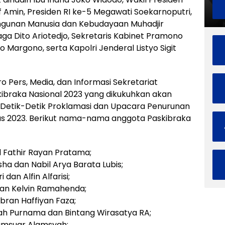
 Amin, Presiden RI ke-5 Megawati Soekarnoputri,
ngunan Manusia dan Kebudayaan Muhadjir
ga Dito Ariotedjo, Sekretaris Kabinet Pramono
Margono, serta Kapolri Jenderal Listyo Sigit
ro Pers, Media, dan Informasi Sekretariat
braka Nasional 2023 yang dikukuhkan akan
Detik-Detik Proklamasi dan Upacara Penurunan
us 2023. Berikut nama-nama anggota Paskibraka
l Fathir Rayan Pratama;
ha dan Nabil Arya Barata Lubis;
 dan Alfin Alfarisi;
dan Kelvin Ramahenda;
ibran Haffiyan Faza;
ah Purnama dan Bintang Wirasatya RA;
Samsuar Alamsyah;