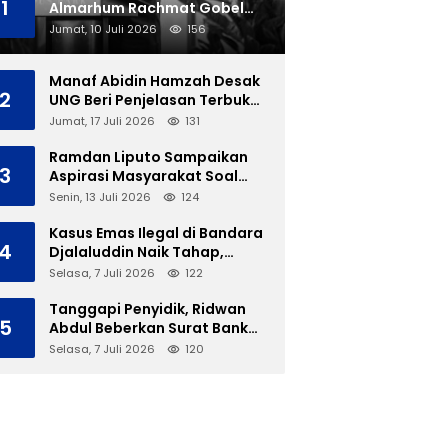
1
Almarhum Rachmat Gobel
Dimakamkan di TMP Kalibata
Jumat, 10 Juli 2026
156
Manaf Abidin Hamzah Desak
2
UNG Beri Penjelasan Terbuka
Soal Polemik Ujian Skripsi
Jumat, 17 Juli 2026
131
Mahasiswi
Ramdan Liputo Sampaikan
3
Aspirasi Masyarakat Soal
LGBT di Hadapan Gubernur
Senin, 13 Juli 2026
124
Gusnar
Kasus Emas Ilegal di Bandara
4
Djalaluddin Naik Tahap,
Berkas Segera Dilimpahkan
Selasa, 7 Juli 2026
122
ke JPU
Tanggapi Penyidik, Ridwan
5
Abdul Beberkan Surat Bank
Panin Soal Lelang Aset Eks
Selasa, 7 Juli 2026
120
PLTD Isimu