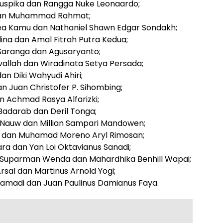
guspika dan Rangga Nuke Leonaardo;
a dan Muhammad Rahmat;
rzea Kamu dan Nathaniel Shawn Edgar Sondakh;
ina dan Amal Fitrah Putra Kedua;
a Saranga dan Agusaryanto;
vallah dan Wiradinata Setya Persada;
an Diki Wahyudi Ahiri;
an Juan Christofer P. Sihombing;
 Achmad Rasya Alfarizki;
Badarab dan Deril Tonga;
 Nauw dan Millian Sampari Mandowen;
ari dan Muhamad Moreno Aryl Rimosan;
a dan Yan Loi Oktavianus Sanadi;
ni Suparman Wenda dan Mahardhika Benhill Wapai;
rsal dan Martinus Arnold Yogi;
 Hamadi dan Juan Paulinus Damianus Faya.