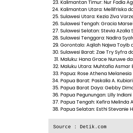
Kalimantan Timur: Nur Fadia A
Kalimantan Utara: Mellifrisk
Sulawesi Utara: Kezia Ziva Va
Sulawesi Tengah: Gracia Marsel
Sulawesi Selatan: Stevia Azali
Sulawesi Tenggara: Nadira Syal
Gorontalo: Aqilah Najwa Toyib d
Sulawesi Barat: Zae Try Syfra d
Maluku: Hana Grace Nuruwe dan
Maluku Utara: Muhtafia Asmar 
Papua: Rose Athena Melanesia
Papua Barat: Paskalia A. Kubi
Papua Barat Daya: Gebby Dimar
Papua Pegunungan: Lilly India
Papua Tengah: Kefira Melinda A
Papua Selatan: Esthi Stevanie
Source : Detik.com