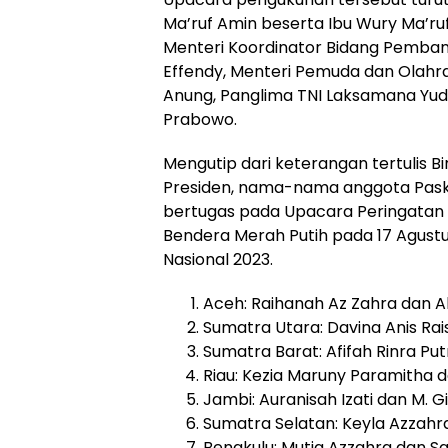
Ma’ruf Amin beserta Ibu Wury Ma’ruf
Menteri Koordinator Bidang Pemba
Effendy, Menteri Pemuda dan Olahra
Anung, Panglima TNI Laksamana Yudo 
Prabowo.
Mengutip dari keterangan tertulis Bi
Presiden, nama-nama anggota Paski
bertugas pada Upacara Peringatan 
Bendera Merah Putih pada 17 Agust
Nasional 2023.
Aceh: Raihanah Az Zahra dan A
Sumatra Utara: Davina Anis Rais
Sumatra Barat: Afifah Rinra Putri
Riau: Kezia Maruny Paramitha 
Jambi: Auranisah Izati dan M. G
Sumatra Selatan: Keyla Azzahr
Bengkulu: Mutia Azzahra dan 