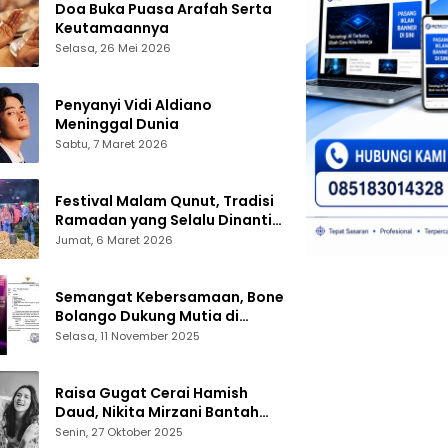
Doa Buka Puasa Arafah Serta
Keutamaannya
Selasa, 26 Mei 2026
Penyanyi Vidi Aldiano
Meninggal Dunia
Sabtu, 7 Maret 2026
Festival Malam Qunut, Tradisi
Ramadan yang Selalu Dinanti
Warga Gorontalo
Jumat, 6 Maret 2026
Semangat Kebersamaan, Bone
Bolango Dukung Mutia di
Panggung Dangdut Academy 7
Selasa, 11 November 2025
Raisa Gugat Cerai Hamish
Daud, Nikita Mirzani Bantah
Peras Reza Gladys
Senin, 27 Oktober 2025