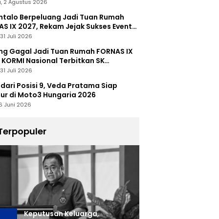
, 2 Agustus 2026
talo Berpeluang Jadi Tuan Rumah
S IX 2027, Rekam Jejak Sukses Event
nal Jadi Modal
31 Juli 2026
ng Gagal Jadi Tuan Rumah FORNAS IX
 KORMI Nasional Terbitkan SK
abutan
31 Juli 2026
 dari Posisi 9, Veda Pratama Siap
r di Moto3 Hungaria 2026
6 Juni 2026
Terpopuler
Keputusan Keluarga,