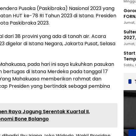
2030
Minggu
endera Pusaka (Paskibraka) Nasional 2023 yang
Goron
tan HUT ke-78 RI Tahun 2023 di Istana. Presiden
FORNA
Nasio
ta Paskibraka 2023.
Jumat, 
Sulte
 dari 38 provini yang ada di tanah air. Acara
2027,
 digelar di Istana Negara, Jakarta Pusat, Selasa
Penc
Jumat, 
Start
Tempu
ahakuasa, pada hari ini saya kukuhkan pasukan
Sabtu, 
 bertugas di Istana Merdeka pada tanggal 17
n Yang Mahakuasa memberikan rahmat dan
ap Presiden yang bertindak sebagai pembina
nen Raya Jagung Serentak Kuartal II,
onomi Bone Bolango
ihadiri Ibu Iriana Joko Widodo, Wakil Presiden