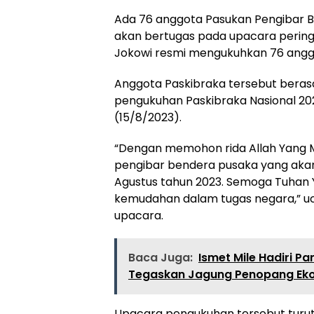
Ada 76 anggota Pasukan Pengibar B
akan bertugas pada upacara peringa
Jokowi resmi mengukuhkan 76 anggo
Anggota Paskibraka tersebut berasal
pengukuhan Paskibraka Nasional 2023
(15/8/2023).
“Dengan memohon rida Allah Yang M
pengibar bendera pusaka yang akan
Agustus tahun 2023. Semoga Tuha
kemudahan dalam tugas negara,” uc
upacara.
Baca Juga:
Ismet Mile Hadiri Pa
Tegaskan Jagung Penopang Ek
Upacara pengukuhan tersebut turut d