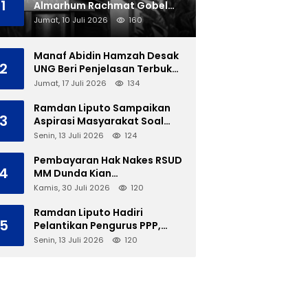
1
Almarhum Rachmat Gobel
Dimakamkan di TMP Kalibata
Jumat, 10 Juli 2026
160
Manaf Abidin Hamzah Desak
2
UNG Beri Penjelasan Terbuka
Soal Polemik Ujian Skripsi
Jumat, 17 Juli 2026
134
Mahasiswi
Ramdan Liputo Sampaikan
3
Aspirasi Masyarakat Soal
LGBT di Hadapan Gubernur
Senin, 13 Juli 2026
124
Gusnar
Pembayaran Hak Nakes RSUD
4
MM Dunda Kian
Menggantung, Perbup Belum
Kamis, 30 Juli 2026
120
Cukup Tanpa Direktur
Definitif
Ramdan Liputo Hadiri
5
Pelantikan Pengurus PPP,
Tegaskan Silaturahmi
Senin, 13 Juli 2026
120
Antarpartai Kunci
Membangun Gorontalo