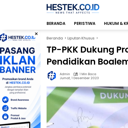
Langsung
ke
konten
BERANDA
PERISTIWA
HUKUM & K
×
Beranda
Liputan Khusus
TP-PKK Dukung Pr
Pendidikan Boale
Admin
1 Min Baca
Jumat, 1 Desember 2023