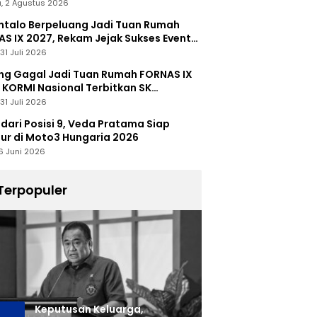
, 2 Agustus 2026
talo Berpeluang Jadi Tuan Rumah
S IX 2027, Rekam Jejak Sukses Event
nal Jadi Modal
31 Juli 2026
ng Gagal Jadi Tuan Rumah FORNAS IX
 KORMI Nasional Terbitkan SK
abutan
31 Juli 2026
 dari Posisi 9, Veda Pratama Siap
r di Moto3 Hungaria 2026
6 Juni 2026
Terpopuler
Keputusan Keluarga,