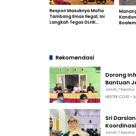
Respon Masuknya Mafia
Manangg
Tambang Emas Ilegal, Ini
Kandun
Langkah Tegas DLHK
Boalem
Boalemo
Priorit
Rekomendasi
Dorong Inf
Bantuan Ja
Jumat, 7 Agustus
HESTEK.CO.ID – 
Sri Darsia
Koordinasi
Jumat, 7 Agustus