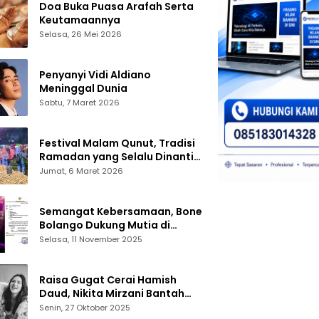
Doa Buka Puasa Arafah Serta
Keutamaannya
Selasa, 26 Mei 2026
Penyanyi Vidi Aldiano
Meninggal Dunia
Sabtu, 7 Maret 2026
Festival Malam Qunut, Tradisi
Ramadan yang Selalu Dinanti
Warga Gorontalo
Jumat, 6 Maret 2026
Semangat Kebersamaan, Bone
Bolango Dukung Mutia di
Panggung Dangdut Academy 7
Selasa, 11 November 2025
Raisa Gugat Cerai Hamish
Daud, Nikita Mirzani Bantah
Peras Reza Gladys
Senin, 27 Oktober 2025