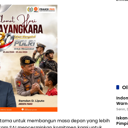
O
Indon
Warna
Senin,
Iskan
ci utama untuk membangun masa depan yang lebih
Pimp
gram SAI mencerminkan komitmen kami untuk