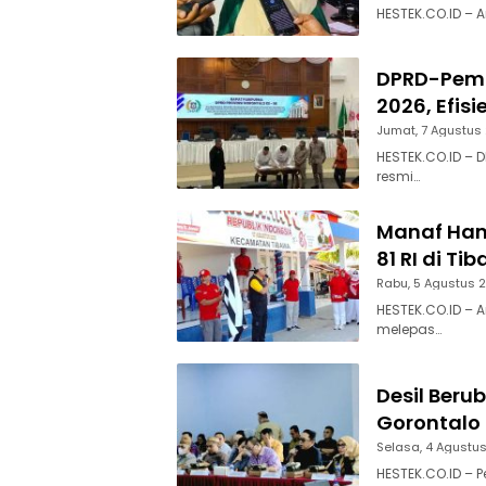
HESTEK.CO.ID – A
DPRD-Pemp
2026, Efisi
Jumat, 7 Agustus
HESTEK.CO.ID – 
resmi…
Manaf Ham
81 RI di Ti
Rabu, 5 Agustus 
HESTEK.CO.ID – 
melepas…
Desil Beru
Gorontalo 
Selasa, 4 Agustu
HESTEK.CO.ID – 