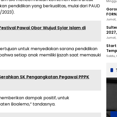
2030
Minggu
n pendidikan yang berkualitas, mulai dari PAUD
Goron
2/2023).
FORNA
Nasio
Jumat, 
Sulte
estival Pawai Obor Wujud Syiar Islam di
2027,
Penc
Jumat, 
Start
bertujuan untuk menyediakan sarana pendidikan
Tempu
 bahwa setiap anak memiliki ijazah saat memasuki
Sabtu, 
Serahkan SK Pengangkatan Pegawai PPPK
memberikan dampak positif, untuk
aten Boalemo,” tandasnya.