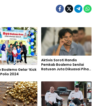
Aktivis Soroti Randis
Pemkab Boalemo Senilai
Ratusan Juta Dikuasai Pihak
 Boalemo Gelar ‘Kick
Lain
N Polio 2024