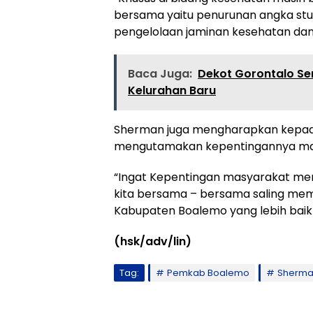
bersama yaitu penurunan angka stun
pengelolaan jaminan kesehatan dan
Baca Juga:
Dekot Gorontalo Se
Kelurahan Baru
Sherman juga mengharapkan kepada
mengutamakan kepentingannya ma
“Ingat Kepentingan masyarakat meru
kita bersama – bersama saling m
Kabupaten Boalemo yang lebih baik 
(hsk/adv/lin)
Tag:
Pemkab Boalemo
Sherma