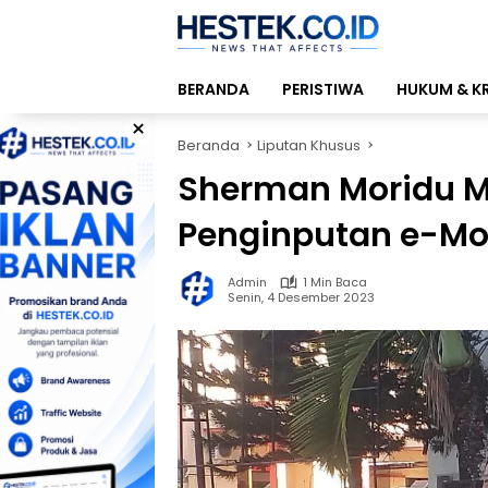
Langsung
ke
konten
BERANDA
PERISTIWA
HUKUM & K
×
Beranda
Liputan Khusus
Sherman Moridu M
Penginputan e-M
Admin
1 Min Baca
Senin, 4 Desember 2023