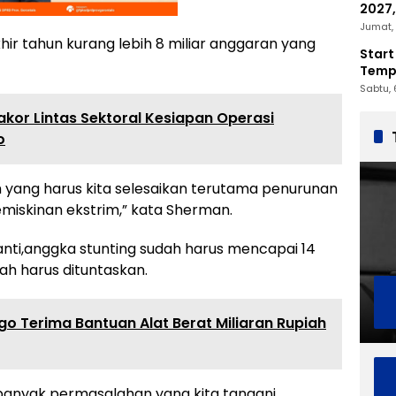
2027,
Penc
Jumat, 
 tahun kurang lebih 8 miliar anggaran yang
Start
Tempu
Sabtu, 
akor Lintas Sektoral Kesiapan Operasi
o
yang harus kita selesaikan terutama penurunan
miskinan ekstrim,” kata Sherman.
nti,anggka stunting sudah harus mencapai 14
h harus dituntaskan.
o Terima Bantuan Alat Berat Miliaran Rupiah
 banyak permasalahan yang kita tangani