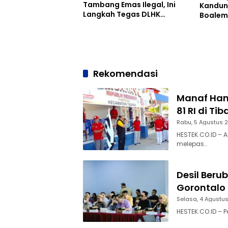
Tambang Emas Ilegal, Ini
Kandun
Langkah Tegas DLHK
Boalem
Boalemo
Priorit
Rekomendasi
Manaf Ham
81 RI di Ti
Rabu, 5 Agustus 
HESTEK.CO.ID – 
melepas…
Desil Beru
Gorontalo 
Selasa, 4 Agustu
HESTEK.CO.ID – 