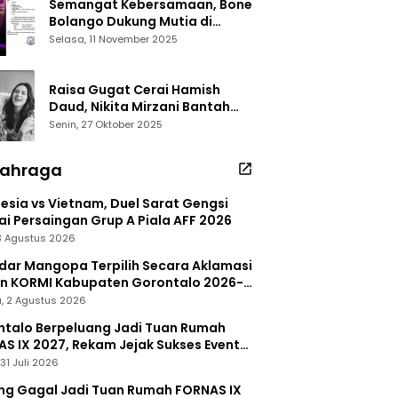
Semangat Kebersamaan, Bone
Bolango Dukung Mutia di
Panggung Dangdut Academy 7
Selasa, 11 November 2025
Raisa Gugat Cerai Hamish
Daud, Nikita Mirzani Bantah
Peras Reza Gladys
Senin, 27 Oktober 2025
lahraga
esia vs Vietnam, Duel Sarat Gengsi
i Persaingan Grup A Piala AFF 2026
 3 Agustus 2026
dar Mangopa Terpilih Secara Aklamasi
in KORMI Kabupaten Gorontalo 2026-
, 2 Agustus 2026
talo Berpeluang Jadi Tuan Rumah
S IX 2027, Rekam Jejak Sukses Event
nal Jadi Modal
31 Juli 2026
ng Gagal Jadi Tuan Rumah FORNAS IX