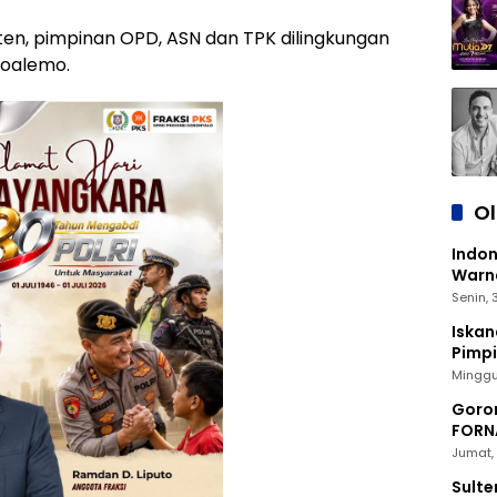
sisten, pimpinan OPD, ASN dan TPK dilingkungan
oalemo.
O
Indon
Warna
Senin,
Iskan
Pimp
2030
Minggu
Goron
FORNA
Nasio
Jumat, 
Sulte