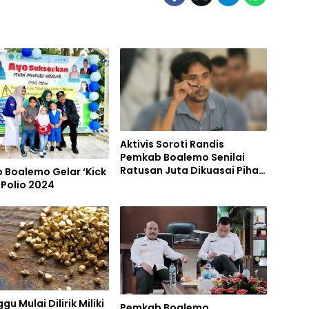
Aktivis Soroti Randis
Pemkab Boalemo Senilai
Ratusan Juta Dikuasai Pihak
 Boalemo Gelar ‘Kick
Lain
N Polio 2024
u Mulai Dilirik Miliki
Pemkab Boalemo