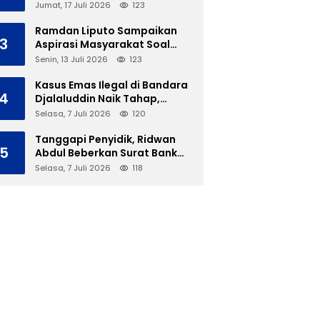
Soal Polemik Ujian Skripsi
Jumat, 17 Juli 2026
123
Mahasiswi
Ramdan Liputo Sampaikan
3
Aspirasi Masyarakat Soal
LGBT di Hadapan Gubernur
Senin, 13 Juli 2026
123
Gusnar
Kasus Emas Ilegal di Bandara
4
Djalaluddin Naik Tahap,
Berkas Segera Dilimpahkan
Selasa, 7 Juli 2026
120
ke JPU
Tanggapi Penyidik, Ridwan
5
Abdul Beberkan Surat Bank
Panin Soal Lelang Aset Eks
Selasa, 7 Juli 2026
118
PLTD Isimu