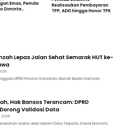
gan Emas, Pemda
Realisasikan Pembayaran
o Diminta
TPP, ADD hingga Honor TPK
askan IPR
zah Lepas Jalan Sehat Semarak HUT ke-
bawa
2026
Anggota DPRD Provinsi Gorontalo, Manaf Abidin Hamzah,
bah, Hak Bansos Terancam: DPRD
Dorong Validasi Data
s 2026
Perubahan status desil dalam Data Terpadu Sosial Ekonomi…