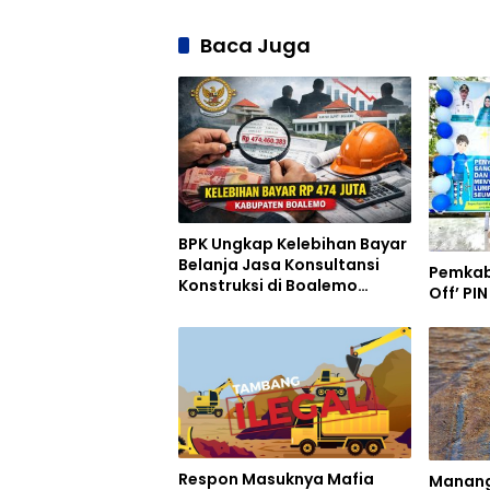
Baca Juga
BPK Ungkap Kelebihan Bayar
Belanja Jasa Konsultansi
Pemkab
Konstruksi di Boalemo
Off’ PI
Hampir Setengah Miliar
Respon Masuknya Mafia
Manangg