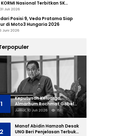
 KORMI Nasional Terbitkan SK
abutan
31 Juli 2026
 dari Posisi 9, Veda Pratama Siap
r di Moto3 Hungaria 2026
6 Juni 2026
Terpopuler
Keputusan Keluarga,
1
Almarhum Rachmat Gobel
Dimakamkan di TMP Kalibata
Jumat, 10 Juli 2026
151
Manaf Abidin Hamzah Desak
2
UNG Beri Penjelasan Terbuka