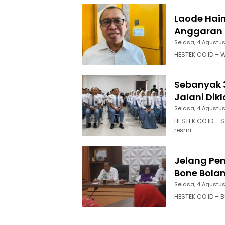
Laode Hai
Anggaran 
Selasa, 4 Agustu
HESTEK.CO.ID – W
Sebanyak 3
Jalani Dik
Selasa, 4 Agustu
HESTEK.CO.ID – 
resmi…
Jelang Pen
Bone Bolan
Selasa, 4 Agustu
HESTEK.CO.ID – B