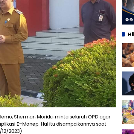
H
alemo, Sherman Moridu, minta seluruh OPD agar
likasi E–Monep. Hal itu disampaikannya saat
/12/2023)