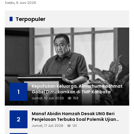
Sabtu, 6 Juni 2026
Terpopuler
Keputusan Keluarga, Almarhum Rachmat
1
Gobel Dimakamkan di TMP Kalibata
Jumat, 10 Juli 2026
158
Manaf Abidin Hamzah Desak UNG Beri
2
Penjelasan Terbuka Soal Polemik Ujian
Skripsi Mahasiswi
Jumat, 17 Juli 2026
131