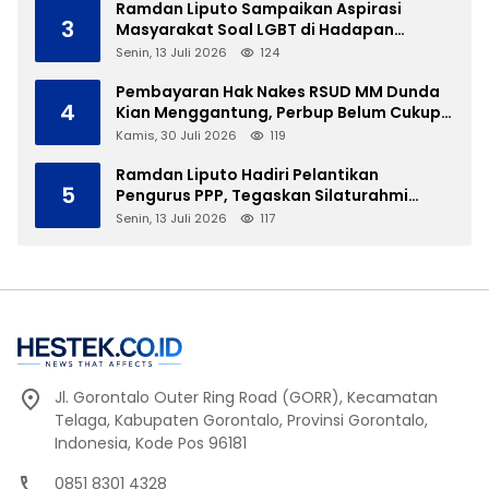
Ramdan Liputo Sampaikan Aspirasi
3
Masyarakat Soal LGBT di Hadapan
Gubernur Gusnar
Senin, 13 Juli 2026
124
Pembayaran Hak Nakes RSUD MM Dunda
4
Kian Menggantung, Perbup Belum Cukup
Tanpa Direktur Definitif
Kamis, 30 Juli 2026
119
Ramdan Liputo Hadiri Pelantikan
5
Pengurus PPP, Tegaskan Silaturahmi
Antarpartai Kunci Membangun Gorontalo
Senin, 13 Juli 2026
117
Jl. Gorontalo Outer Ring Road (GORR), Kecamatan
Telaga, Kabupaten Gorontalo, Provinsi Gorontalo,
Indonesia, Kode Pos 96181
0851 8301 4328