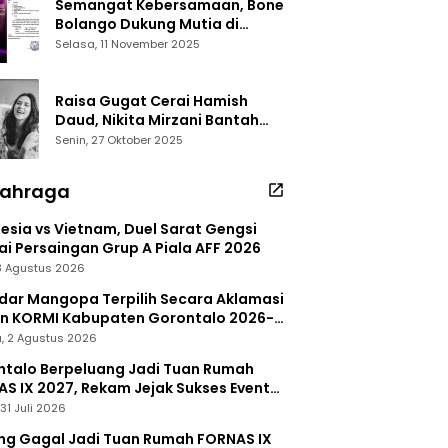
Semangat Kebersamaan, Bone
Bolango Dukung Mutia di
Panggung Dangdut Academy 7
Selasa, 11 November 2025
Raisa Gugat Cerai Hamish
Daud, Nikita Mirzani Bantah
Peras Reza Gladys
Senin, 27 Oktober 2025
lahraga
esia vs Vietnam, Duel Sarat Gengsi
i Persaingan Grup A Piala AFF 2026
 3 Agustus 2026
dar Mangopa Terpilih Secara Aklamasi
in KORMI Kabupaten Gorontalo 2026-
, 2 Agustus 2026
talo Berpeluang Jadi Tuan Rumah
S IX 2027, Rekam Jejak Sukses Event
nal Jadi Modal
31 Juli 2026
ng Gagal Jadi Tuan Rumah FORNAS IX