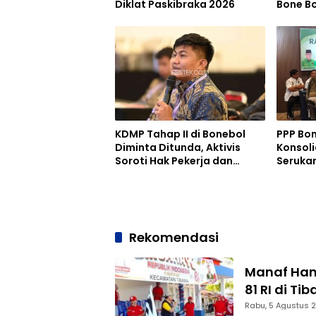
Diklat Paskibraka 2026
Bone Bo
OPD Be
KDMP Tahap II di Bonebol
PPP Bo
Diminta Ditunda, Aktivis
Konsoli
Soroti Hak Pekerja dan
Seruka
Penyedia Jasa
Solidit
Rekomendasi
Manaf Ham
81 RI di Ti
Rabu, 5 Agustus 