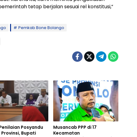
merintah tetap berjalan sesuai rel konstitusi,”
ngo
Pemkab Bone Bolango
Penilaian Posyandu
Musancab PPP di 17
 Provinsi, Bupati
Kecamatan