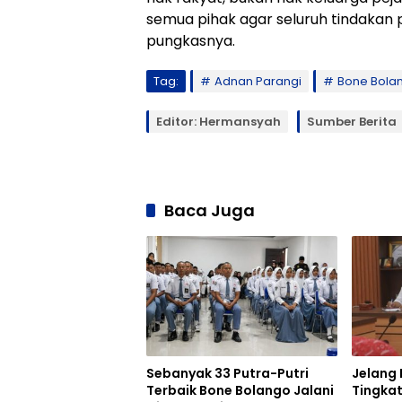
semua pihak agar seluruh tindakan pe
pungkasnya.
Tag:
Adnan Parangi
Bone Bola
Editor: Hermansyah
Sumber Berita
Baca Juga
Sebanyak 33 Putra-Putri
Jelang 
Terbaik Bone Bolango Jalani
Tingkat