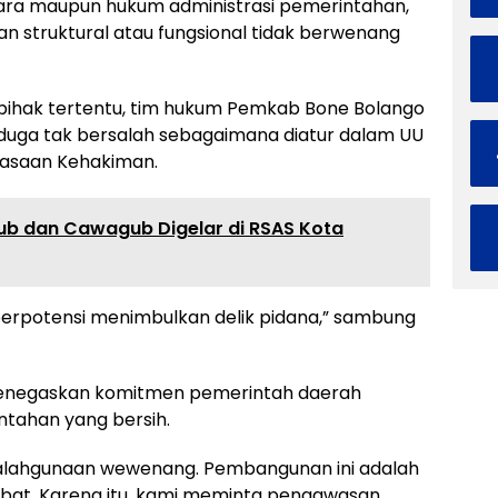
ara maupun hukum administrasi pemerintahan,
an struktural atau fungsional tidak berwenang
ihak tertentu, tim hukum Pemkab Bone Bolango
duga tak bersalah sebagaimana diatur dalam UU
asaan Kehakiman.
b dan Cawagub Digelar di RSAS Kota
u berpotensi menimbulkan delik pidana,” sambung
 menegaskan komitmen pemerintah daerah
ntahan yang bersih.
yalahgunaan wewenang. Pembangunan ini adalah
abat. Karena itu, kami meminta pengawasan