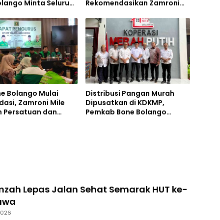
lango Minta Seluruh
Rekomendasikan Zamroni
rgerak
Mile Maju di Pilkada Bone
Bolango 2031
ne Bolango Mulai
Distribusi Pangan Murah
dasi, Zamroni Mile
Dipusatkan di KDKMP,
n Persatuan dan
Pemkab Bone Bolango
as Kader
Optimistis Tekan Harga
zah Lepas Jalan Sehat Semarak HUT ke-
bawa
2026