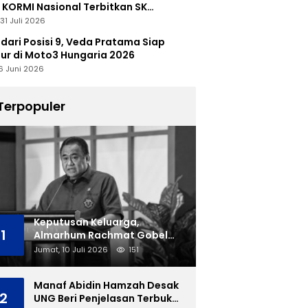
 KORMI Nasional Terbitkan SK
abutan
31 Juli 2026
 dari Posisi 9, Veda Pratama Siap
r di Moto3 Hungaria 2026
6 Juni 2026
Terpopuler
Keputusan Keluarga,
1
Almarhum Rachmat Gobel
Dimakamkan di TMP Kalibata
Jumat, 10 Juli 2026
151
Manaf Abidin Hamzah Desak
2
UNG Beri Penjelasan Terbuka