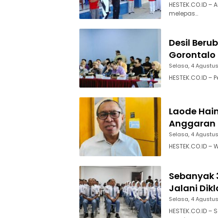
HESTEK.CO.ID – 
melepas…
Desil Beru
Gorontalo 
Selasa, 4 Agustu
HESTEK.CO.ID – 
Laode Hai
Anggaran 
Selasa, 4 Agustu
HESTEK.CO.ID – W
Sebanyak 3
Jalani Dik
Selasa, 4 Agustu
HESTEK.CO.ID – 