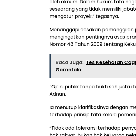
oleh oknum. Dalam hukum tata neg
seseorang yang tidak memiliki jabat
mengatur proyek,” tegasnya.
Menanggapi desakan pemanggilan p
mengingatkan pentingnya asas pra
Nomor 48 Tahun 2009 tentang Keku
Baca Juga:
Tes Kesehatan Cagu
Gorontalo
“Opini publik tanpa bukti sah justr
Adnan.
Ia menutup klarifikasinya dengan
terhadap prinsip tata kelola pemeri
“Tidak ada toleransi terhadap pen
hak rakyat, bukan hak keluarga pej