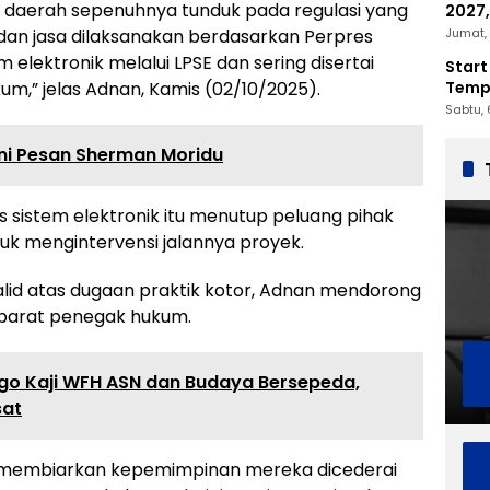
daerah sepenuhnya tunduk pada regulasi yang
2027,
Penc
Jumat, 
dan jasa dilaksanakan berdasarkan Perpres
elektronik melalui LPSE dan sering disertai
Start
Tempu
,” jelas Adnan, Kamis (02/10/2025).
Sabtu, 
 Ini Pesan Sherman Moridu
sistem elektronik itu menutup peluang pihak
tuk mengintervensi jalannya proyek.
valid atas dugaan praktik kotor, Adnan mendorong
aparat penegak hukum.
o Kaji WFH ASN dan Budaya Bersepeda,
sat
an membiarkan kepemimpinan mereka dicederai