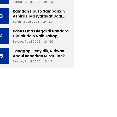
Soal Polemik Ujian Skripsi
Jumat, 17 Juli 2026
123
Mahasiswi
Ramdan Liputo Sampaikan
3
Aspirasi Masyarakat Soal
LGBT di Hadapan Gubernur
Senin, 13 Juli 2026
123
Gusnar
Kasus Emas Ilegal di Bandara
4
Djalaluddin Naik Tahap,
Berkas Segera Dilimpahkan
Selasa, 7 Juli 2026
120
ke JPU
Tanggapi Penyidik, Ridwan
5
Abdul Beberkan Surat Bank
Panin Soal Lelang Aset Eks
Selasa, 7 Juli 2026
118
PLTD Isimu