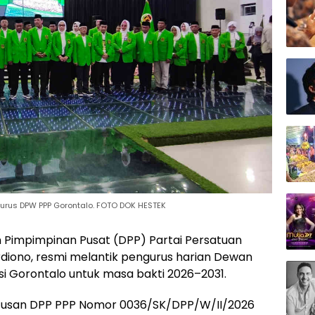
urus DPW PPP Gorontalo. FOTO DOK HESTEK
impimpinan Pusat (DPP) Partai Persatuan
ono, resmi melantik pengurus harian Dewan
i Gorontalo untuk masa bakti 2026–2031.
utusan DPP PPP Nomor 0036/SK/DPP/W/II/2026