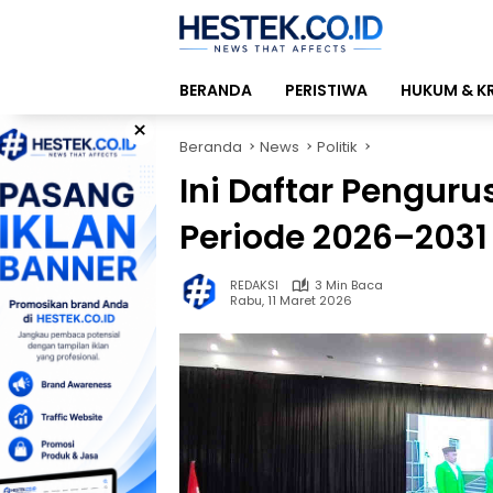
Langsung
ke
konten
BERANDA
PERISTIWA
HUKUM & K
×
Beranda
News
Politik
Ini Daftar Pengur
Periode 2026–2031
REDAKSI
3 Min Baca
Rabu, 11 Maret 2026