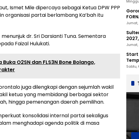
2030
Minggu
but, Ismet Mile dipercaya sebagai Ketua DPW PPP
Goron
n organisasi partai berlambang Ka’bah itu
FORNA
Nasio
Jumat, 
Sulte
 menunjuk dr. Sri Darsianti Tuna. Sementara
2027,
ada Faizal Hulukati.
Penc
Jumat, 
Start
Tempu
 Buka O2SN dan FLS3N Bone Bolango,
Sabtu, 
rakter
rontalo juga dilengkapi dengan sejumlah wakil
wakil ketua yang membidangi berbagai sektor
akwah, hingga pemenangan daerah pemilihan.
rkuat konsolidasi internal partai sekaligus
alam menghadapi agenda politik di masa