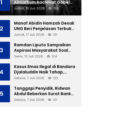
1
Almarhum Rachmat Gobel
Dimakamkan di TMP Kalibata
Jumat, 10 Juli 2026
158
Manaf Abidin Hamzah Desak
2
UNG Beri Penjelasan Terbuka
Soal Polemik Ujian Skripsi
Jumat, 17 Juli 2026
131
Mahasiswi
Ramdan Liputo Sampaikan
3
Aspirasi Masyarakat Soal
LGBT di Hadapan Gubernur
Senin, 13 Juli 2026
124
Gusnar
Kasus Emas Ilegal di Bandara
4
Djalaluddin Naik Tahap,
Berkas Segera Dilimpahkan
Selasa, 7 Juli 2026
123
ke JPU
Tanggapi Penyidik, Ridwan
5
Abdul Beberkan Surat Bank
Panin Soal Lelang Aset Eks
Selasa, 7 Juli 2026
121
PLTD Isimu