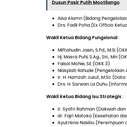
Dusun Pasir Putih Mootilango
Aisa Alamri (Bidang Pengelolaa
Drs. Fadli Poha (Ex Officio Ket
Wakil Ketua Bidang Fungsional
:
Miftahudin Jasin, S.Pd., M.Si (OKK
Hj. Masra Puhi, S.Ag., SH., MH (O
Faisal Mohie, SE (OKK 3)
Niaspiati Ilahude (Pengelolaan 
Ir. H. Hamzah Jusuf, M.Sc (Data 
Drs. H. Sarwan La Duhu (Inform
Wakil Ketua Bidang Isu Strategis
:
Ir. Syafri Rahman (Dakwah d
dr. Fajri Matoka (Kesehatan dan
Ayutrisna Nasibu (Perempuan 