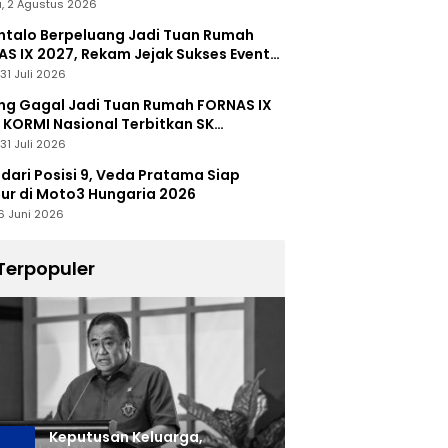
, 2 Agustus 2026
talo Berpeluang Jadi Tuan Rumah
S IX 2027, Rekam Jejak Sukses Event
nal Jadi Modal
31 Juli 2026
ng Gagal Jadi Tuan Rumah FORNAS IX
 KORMI Nasional Terbitkan SK
abutan
31 Juli 2026
 dari Posisi 9, Veda Pratama Siap
r di Moto3 Hungaria 2026
6 Juni 2026
Terpopuler
Keputusan Keluarga,