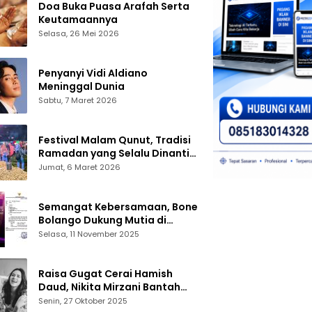
Doa Buka Puasa Arafah Serta
Keutamaannya
Selasa, 26 Mei 2026
Penyanyi Vidi Aldiano
Meninggal Dunia
Sabtu, 7 Maret 2026
Festival Malam Qunut, Tradisi
Ramadan yang Selalu Dinanti
Warga Gorontalo
Jumat, 6 Maret 2026
Semangat Kebersamaan, Bone
Bolango Dukung Mutia di
Panggung Dangdut Academy 7
Selasa, 11 November 2025
Raisa Gugat Cerai Hamish
Daud, Nikita Mirzani Bantah
Peras Reza Gladys
Senin, 27 Oktober 2025