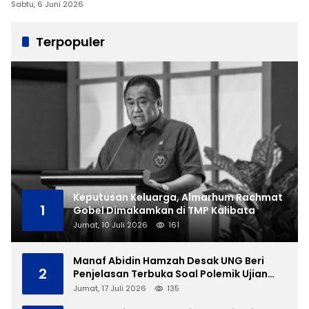
Sabtu, 6 Juni 2026
Terpopuler
Keputusan Keluarga, Almarhum Rachmat
1
Gobel Dimakamkan di TMP Kalibata
Jumat, 10 Juli 2026
161
Manaf Abidin Hamzah Desak UNG Beri
2
Penjelasan Terbuka Soal Polemik Ujian
Skripsi Mahasiswi
Jumat, 17 Juli 2026
135