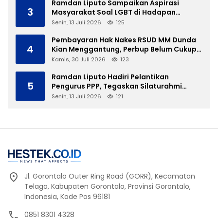
Ramdan Liputo Sampaikan Aspirasi
3
Masyarakat Soal LGBT di Hadapan
Gubernur Gusnar
Senin, 13 Juli 2026
125
Pembayaran Hak Nakes RSUD MM Dunda
4
Kian Menggantung, Perbup Belum Cukup
Tanpa Direktur Definitif
Kamis, 30 Juli 2026
123
Ramdan Liputo Hadiri Pelantikan
5
Pengurus PPP, Tegaskan Silaturahmi
Antarpartai Kunci Membangun Gorontalo
Senin, 13 Juli 2026
121
Jl. Gorontalo Outer Ring Road (GORR), Kecamatan
Telaga, Kabupaten Gorontalo, Provinsi Gorontalo,
Indonesia, Kode Pos 96181
0851 8301 4328