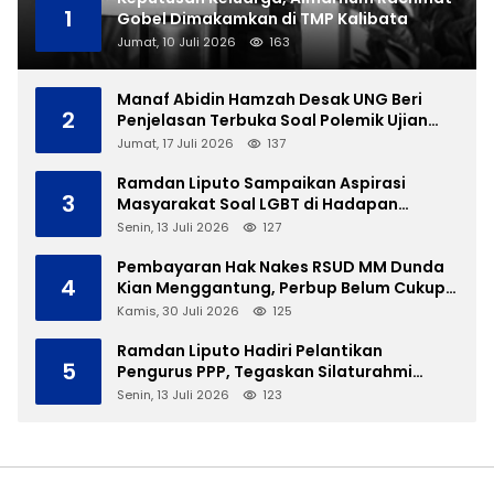
1
Gobel Dimakamkan di TMP Kalibata
Jumat, 10 Juli 2026
163
Manaf Abidin Hamzah Desak UNG Beri
2
Penjelasan Terbuka Soal Polemik Ujian
Skripsi Mahasiswi
Jumat, 17 Juli 2026
137
Ramdan Liputo Sampaikan Aspirasi
3
Masyarakat Soal LGBT di Hadapan
Gubernur Gusnar
Senin, 13 Juli 2026
127
Pembayaran Hak Nakes RSUD MM Dunda
4
Kian Menggantung, Perbup Belum Cukup
Tanpa Direktur Definitif
Kamis, 30 Juli 2026
125
Ramdan Liputo Hadiri Pelantikan
5
Pengurus PPP, Tegaskan Silaturahmi
Antarpartai Kunci Membangun Gorontalo
Senin, 13 Juli 2026
123