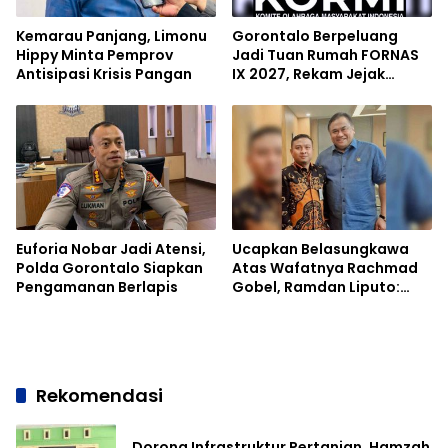
Kemarau Panjang, Limonu
Gorontalo Berpeluang
Hippy Minta Pemprov
Jadi Tuan Rumah FORNAS
Antisipasi Krisis Pangan
IX 2027, Rekam Jejak
Sukses Event Nasional Jadi
Modal
Euforia Nobar Jadi Atensi,
Ucapkan Belasungkawa
Polda Gorontalo Siapkan
Atas Wafatnya Rachmad
Pengamanan Berlapis
Gobel, Ramdan Liputo:
Beliau Tokoh Kebanggaan
Gorontalo
Rekomendasi
Dorong Infrastruktur Pertanian, Hamzah