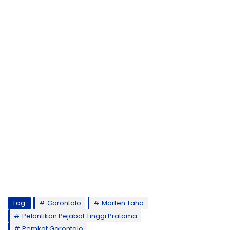
Tag:
Gorontalo
Marten Taha
Pelantikan Pejabat Tinggi Pratama
Pemkot Gorontalo