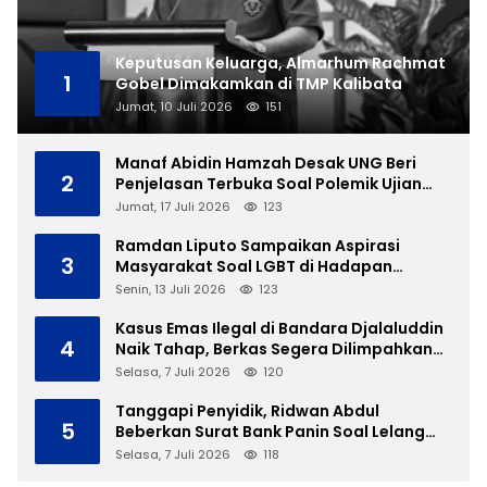
Keputusan Keluarga, Almarhum Rachmat
1
Gobel Dimakamkan di TMP Kalibata
Jumat, 10 Juli 2026
151
Manaf Abidin Hamzah Desak UNG Beri
2
Penjelasan Terbuka Soal Polemik Ujian
Skripsi Mahasiswi
Jumat, 17 Juli 2026
123
Ramdan Liputo Sampaikan Aspirasi
3
Masyarakat Soal LGBT di Hadapan
Gubernur Gusnar
Senin, 13 Juli 2026
123
Kasus Emas Ilegal di Bandara Djalaluddin
4
Naik Tahap, Berkas Segera Dilimpahkan
ke JPU
Selasa, 7 Juli 2026
120
Tanggapi Penyidik, Ridwan Abdul
5
Beberkan Surat Bank Panin Soal Lelang
Aset Eks PLTD Isimu
Selasa, 7 Juli 2026
118