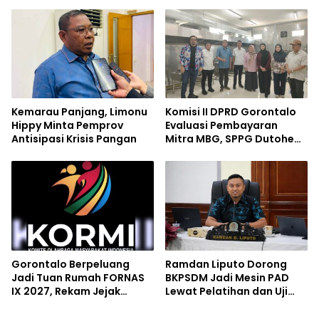
Kemarau Panjang, Limonu
Komisi II DPRD Gorontalo
Hippy Minta Pemprov
Evaluasi Pembayaran
Antisipasi Krisis Pangan
Mitra MBG, SPPG Dutohe
Dinilai Jadi Percontohan
Gorontalo Berpeluang
Ramdan Liputo Dorong
Jadi Tuan Rumah FORNAS
BKPSDM Jadi Mesin PAD
IX 2027, Rekam Jejak
Lewat Pelatihan dan Uji
Sukses Event Nasional Jadi
Kompetensi ASN
Modal