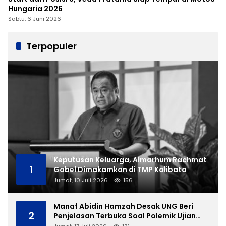
Hungaria 2026
Sabtu, 6 Juni 2026
Terpopuler
Keputusan Keluarga, Almarhum Rachmat
1
Gobel Dimakamkan di TMP Kalibata
Jumat, 10 Juli 2026
156
Manaf Abidin Hamzah Desak UNG Beri
2
Penjelasan Terbuka Soal Polemik Ujian
Skripsi Mahasiswi