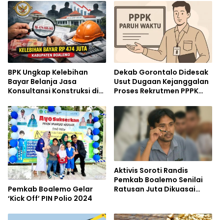
BPK Ungkap Kelebihan
Dekab Gorontalo Didesak
Bayar Belanja Jasa
Usut Dugaan Kejanggalan
Konsultansi Konstruksi di
Proses Rekrutmen PPPK
Boalemo Hampir Setengah
Paruh Waktu
Miliar
Aktivis Soroti Randis
Pemkab Boalemo Senilai
Pemkab Boalemo Gelar
Ratusan Juta Dikuasai
‘Kick Off’ PIN Polio 2024
Pihak Lain