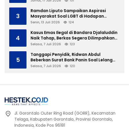
Jumat, 17 Juli 2026
131
Ramdan Liputo Sampaikan Aspirasi
3
Masyarakat Soal LGBT di Hadapan
Gubernur Gusnar
Senin, 13 Juli 2026
124
Kasus Emas Ilegal di Bandara Djalaluddin
4
Naik Tahap, Berkas Segera Dilimpahkan
ke JPU
Selasa, 7 Juli 2026
123
Tanggapi Penyidik, Ridwan Abdul
5
Beberkan Surat Bank Panin Soal Lelang
Aset Eks PLTD Isimu
Selasa, 7 Juli 2026
120
Jl. Gorontalo Outer Ring Road (GORR), Kecamatan
Telaga, Kabupaten Gorontalo, Provinsi Gorontalo,
Indonesia, Kode Pos 96181