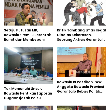
Setuju Putusan MK,
Kritik Tambang Emas Ilegal
Bawaslu : Pemilu Serentak
Dibalas Kekerasan,
Rumit dan Membebani
Seorang Aktivis Gorontalo
Diserang Lagi
Bawaslu RI Pastikan PAW
Anggota Bawaslu Provinsi
Tak Memenuhi Unsur,
Gorontalo Bebas Politik
Bawaslu Hentikan Laporan
Praktis
Dugaan Ijazah Palsu
Risman Tolingguhu