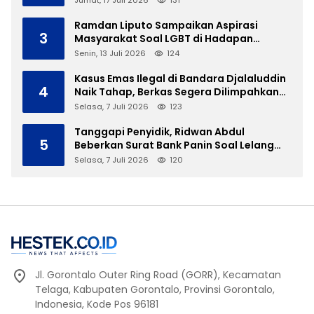
Jumat, 17 Juli 2026
131
Ramdan Liputo Sampaikan Aspirasi
3
Masyarakat Soal LGBT di Hadapan
Gubernur Gusnar
Senin, 13 Juli 2026
124
Kasus Emas Ilegal di Bandara Djalaluddin
4
Naik Tahap, Berkas Segera Dilimpahkan
ke JPU
Selasa, 7 Juli 2026
123
Tanggapi Penyidik, Ridwan Abdul
5
Beberkan Surat Bank Panin Soal Lelang
Aset Eks PLTD Isimu
Selasa, 7 Juli 2026
120
Jl. Gorontalo Outer Ring Road (GORR), Kecamatan
Telaga, Kabupaten Gorontalo, Provinsi Gorontalo,
Indonesia, Kode Pos 96181