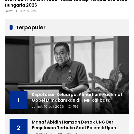
Hungaria 2026
Sabtu, 6 Juni 2026
Terpopuler
Keputusan Keluarga, Almarhum Rachmat
1
Gobel Dimakamkan di TMP Kalibata
Jumat, 10 Juli 2026
156
Manaf Abidin Hamzah Desak UNG Beri
2
Penjelasan Terbuka Soal Polemik Ujian
Skripsi Mahasiswi