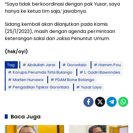
“Saya tidak berkoordinasi dengan pak Yusar, saya
hanya ke ketua tim saja,’ jawabnya.
Sidang kembali akan dilanjutkan pada Kamis
(25/1/2023), masih dengan agenda permintaan
keterangan saksi dari Jaksa Penuntut Umum.
(hsk/oyi)
Tag:
Abdullah Jarai
Gorontalo
Hamim Pou
Korupsi Perumda Tirta Bulango
L. Qadri Bawondes
Marten Hunawa
PDAM Bone Bolango
Pengadilan Tipikor Gorontalo
Yusar Laya
Baca Juga