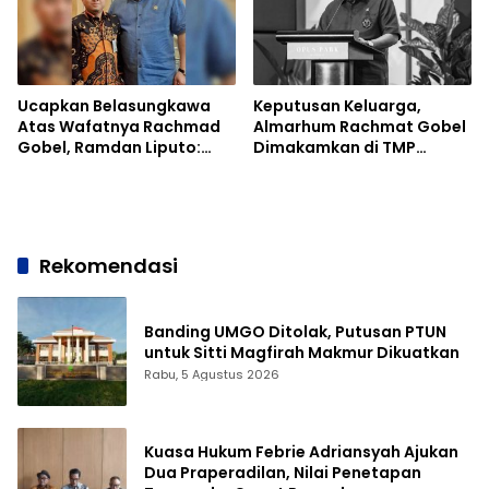
Ucapkan Belasungkawa
Keputusan Keluarga,
Atas Wafatnya Rachmad
Almarhum Rachmat Gobel
Gobel, Ramdan Liputo:
Dimakamkan di TMP
Beliau Tokoh Kebanggaan
Kalibata
Gorontalo
Rekomendasi
Banding UMGO Ditolak, Putusan PTUN
untuk Sitti Magfirah Makmur Dikuatkan
Rabu, 5 Agustus 2026
Kuasa Hukum Febrie Adriansyah Ajukan
Dua Praperadilan, Nilai Penetapan