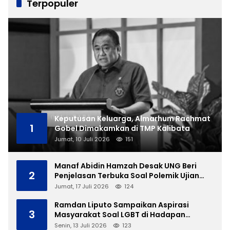
Terpopuler
Keputusan Keluarga, Almarhum Rachmat
1
Gobel Dimakamkan di TMP Kalibata
Jumat, 10 Juli 2026
151
Manaf Abidin Hamzah Desak UNG Beri
2
Penjelasan Terbuka Soal Polemik Ujian
Skripsi Mahasiswi
Jumat, 17 Juli 2026
124
Ramdan Liputo Sampaikan Aspirasi
3
Masyarakat Soal LGBT di Hadapan
Gubernur Gusnar
Senin, 13 Juli 2026
123