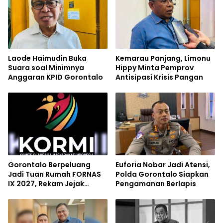
Laode Haimudin Buka
Kemarau Panjang, Limonu
Suara soal Minimnya
Hippy Minta Pemprov
Anggaran KPID Gorontalo
Antisipasi Krisis Pangan
Gorontalo Berpeluang
Euforia Nobar Jadi Atensi,
Jadi Tuan Rumah FORNAS
Polda Gorontalo Siapkan
IX 2027, Rekam Jejak
Pengamanan Berlapis
Sukses Event Nasional Jadi
Modal