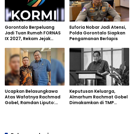
Gorontalo Berpeluang
Euforia Nobar Jadi Atensi,
Jadi Tuan Rumah FORNAS
Polda Gorontalo Siapkan
IX 2027, Rekam Jejak
Pengamanan Berlapis
Sukses Event Nasional Jadi
Modal
Ucapkan Belasungkawa
Keputusan Keluarga,
Atas Wafatnya Rachmad
Almarhum Rachmat Gobel
Gobel, Ramdan Liputo:
Dimakamkan di TMP
Beliau Tokoh Kebanggaan
Kalibata
Gorontalo