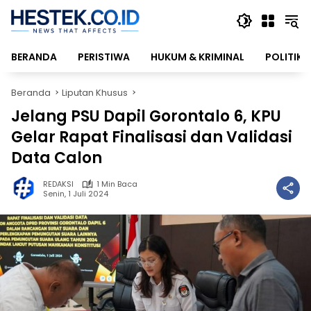
Langsung
ke
konten
BERANDA
PERISTIWA
HUKUM & KRIMINAL
POLITIK
Beranda
Liputan Khusus
Jelang PSU Dapil Gorontalo 6, KPU
Gelar Rapat Finalisasi dan Validasi
Data Calon
REDAKSI
1 Min Baca
Senin, 1 Juli 2024