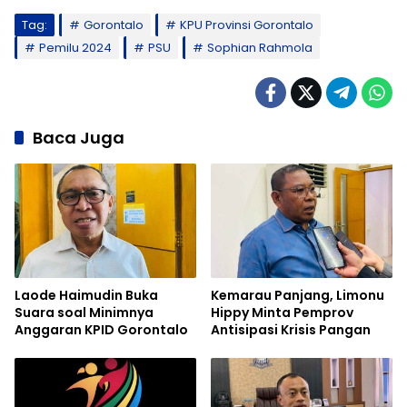
Tag:
Gorontalo
KPU Provinsi Gorontalo
Pemilu 2024
PSU
Sophian Rahmola
Baca Juga
Laode Haimudin Buka
Kemarau Panjang, Limonu
Suara soal Minimnya
Hippy Minta Pemprov
Anggaran KPID Gorontalo
Antisipasi Krisis Pangan