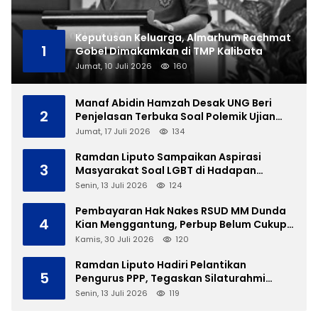
Keputusan Keluarga, Almarhum Rachmat
1
Gobel Dimakamkan di TMP Kalibata
Jumat, 10 Juli 2026
160
Manaf Abidin Hamzah Desak UNG Beri
2
Penjelasan Terbuka Soal Polemik Ujian
Skripsi Mahasiswi
Jumat, 17 Juli 2026
134
Ramdan Liputo Sampaikan Aspirasi
3
Masyarakat Soal LGBT di Hadapan
Gubernur Gusnar
Senin, 13 Juli 2026
124
Pembayaran Hak Nakes RSUD MM Dunda
4
Kian Menggantung, Perbup Belum Cukup
Tanpa Direktur Definitif
Kamis, 30 Juli 2026
120
Ramdan Liputo Hadiri Pelantikan
5
Pengurus PPP, Tegaskan Silaturahmi
Antarpartai Kunci Membangun Gorontalo
Senin, 13 Juli 2026
119