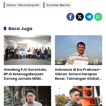
Editor: Hermansyah
Sumber Berita
Baca Juga
Gandeng PJS Gorontalo,
Indonesia di Era Prabowo–
BPJS Ketenagakerjaan
Gibran: Antara Harapan
Dorong Jurnalis Miliki
Besar, Tantangan Global,
Perlindungan Jaminan
dan Ujian Geopolitik Dunia
Sosial