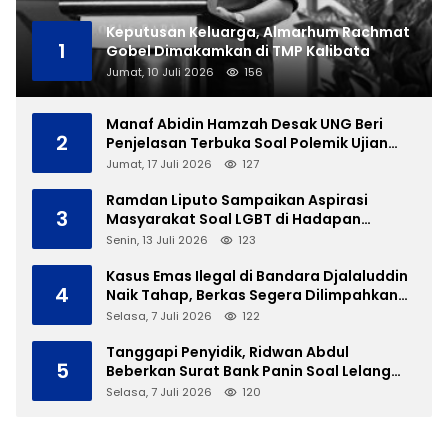
Keputusan Keluarga, Almarhum Rachmat
1
Gobel Dimakamkan di TMP Kalibata
Jumat, 10 Juli 2026
156
Manaf Abidin Hamzah Desak UNG Beri
2
Penjelasan Terbuka Soal Polemik Ujian
Skripsi Mahasiswi
Jumat, 17 Juli 2026
127
Ramdan Liputo Sampaikan Aspirasi
3
Masyarakat Soal LGBT di Hadapan
Gubernur Gusnar
Senin, 13 Juli 2026
123
Kasus Emas Ilegal di Bandara Djalaluddin
4
Naik Tahap, Berkas Segera Dilimpahkan
ke JPU
Selasa, 7 Juli 2026
122
Tanggapi Penyidik, Ridwan Abdul
5
Beberkan Surat Bank Panin Soal Lelang
Aset Eks PLTD Isimu
Selasa, 7 Juli 2026
120