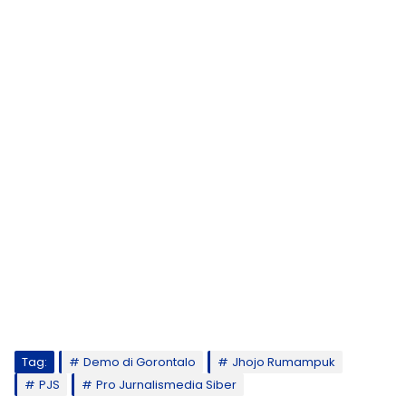
Tag:
Demo di Gorontalo
Jhojo Rumampuk
PJS
Pro Jurnalismedia Siber