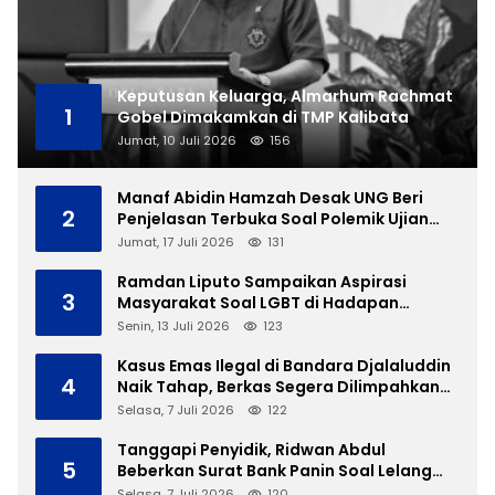
Keputusan Keluarga, Almarhum Rachmat
1
Gobel Dimakamkan di TMP Kalibata
Jumat, 10 Juli 2026
156
Manaf Abidin Hamzah Desak UNG Beri
2
Penjelasan Terbuka Soal Polemik Ujian
Skripsi Mahasiswi
Jumat, 17 Juli 2026
131
Ramdan Liputo Sampaikan Aspirasi
3
Masyarakat Soal LGBT di Hadapan
Gubernur Gusnar
Senin, 13 Juli 2026
123
Kasus Emas Ilegal di Bandara Djalaluddin
4
Naik Tahap, Berkas Segera Dilimpahkan
ke JPU
Selasa, 7 Juli 2026
122
Tanggapi Penyidik, Ridwan Abdul
5
Beberkan Surat Bank Panin Soal Lelang
Aset Eks PLTD Isimu
Selasa, 7 Juli 2026
120