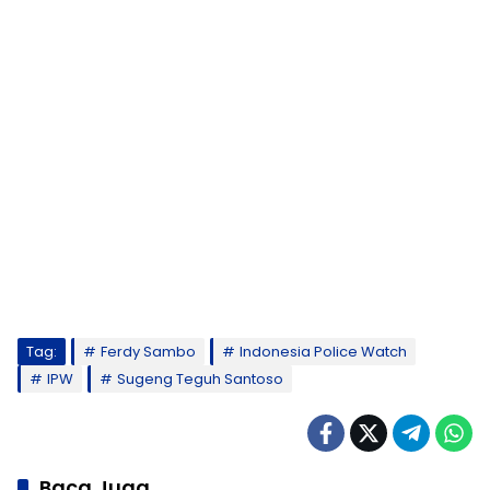
Tag:
Ferdy Sambo
Indonesia Police Watch
IPW
Sugeng Teguh Santoso
Baca Juga