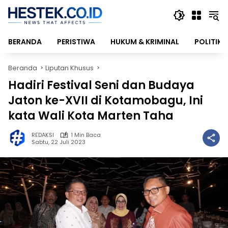
Langsung
ke
konten
BERANDA
PERISTIWA
HUKUM & KRIMINAL
POLITIK
Beranda
Liputan Khusus
Hadiri Festival Seni dan Budaya
Jaton ke-XVII di Kotamobagu, Ini
kata Wali Kota Marten Taha
REDAKSI
1 Min Baca
Sabtu, 22 Juli 2023