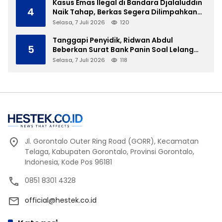
Kasus Emas Ilegal di Bandara Djalaluddin
4
Naik Tahap, Berkas Segera Dilimpahkan
ke JPU
Selasa, 7 Juli 2026
120
Tanggapi Penyidik, Ridwan Abdul
5
Beberkan Surat Bank Panin Soal Lelang
Aset Eks PLTD Isimu
Selasa, 7 Juli 2026
118
Jl. Gorontalo Outer Ring Road (GORR), Kecamatan
Telaga, Kabupaten Gorontalo, Provinsi Gorontalo,
Indonesia, Kode Pos 96181
0851 8301 4328
official@hestek.co.id