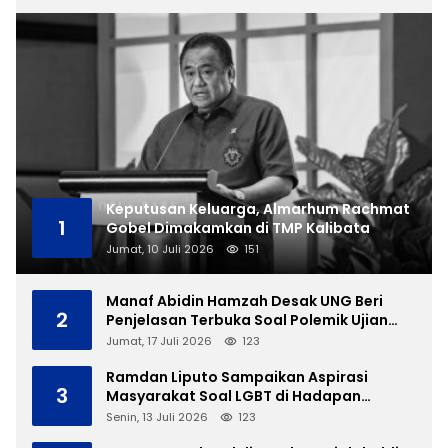
Keputusan Keluarga, Almarhum Rachmat
1
Gobel Dimakamkan di TMP Kalibata
Jumat, 10 Juli 2026
151
Manaf Abidin Hamzah Desak UNG Beri
2
Penjelasan Terbuka Soal Polemik Ujian
Skripsi Mahasiswi
Jumat, 17 Juli 2026
123
Ramdan Liputo Sampaikan Aspirasi
3
Masyarakat Soal LGBT di Hadapan
Gubernur Gusnar
Senin, 13 Juli 2026
123