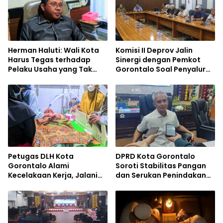
Herman Haluti: Wali Kota
Komisi II Deprov Jalin
Harus Tegas terhadap
Sinergi dengan Pemkot
Pelaku Usaha yang Tak
Gorontalo Soal Penyaluran
Setor Pajak
Bantuan
Petugas DLH Kota
DPRD Kota Gorontalo
Gorontalo Alami
Soroti Stabilitas Pangan
Kecelakaan Kerja, Jalani
dan Serukan Penindakan
Operasi di RSUD Aloe
Mafia Beras
Saboe