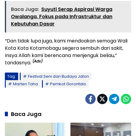
Baca Juga:
Suyuti Serap Aspirasi Warga
Owalanga, Fokus pada Infrastruktur dan
Kebutuhan Dasar
“Dan tidak lupa juga, kami mendoakan semoga Wali
Kota Kota Kotamobagu segera sembuh dari sakit,
Insya Allah kami berencana menjenguk beliau,”
(Adv)
tandasnya.
Tag:
Festival Seni dan Budaya Jaton
Marten Taha
Pemkot Gorontalo
Baca Juga