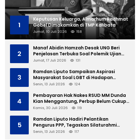
Keputusan Keluarga, Almarhum Rachmat
1
Gobel Dimakamkan di TMP Kalibata
Jumat, 10 Juli 2026
158
Manaf Abidin Hamzah Desak UNG Beri
2
Penjelasan Terbuka Soal Polemik Ujian
Skripsi Mahasiswi
Jumat, 17 Juli 2026
131
Ramdan Liputo Sampaikan Aspirasi
3
Masyarakat Soal LGBT di Hadapan
Gubernur Gusnar
Senin, 13 Juli 2026
124
Pembayaran Hak Nakes RSUD MM Dunda
4
Kian Menggantung, Perbup Belum Cukup
Tanpa Direktur Definitif
Kamis, 30 Juli 2026
119
Ramdan Liputo Hadiri Pelantikan
5
Pengurus PPP, Tegaskan Silaturahmi
Antarpartai Kunci Membangun Gorontalo
Senin, 13 Juli 2026
117