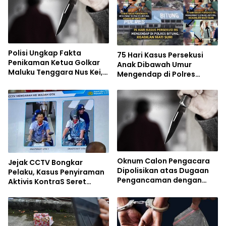
Polisi Ungkap Fakta
75 Hari Kasus Persekusi
Penikaman Ketua Golkar
Anak Dibawah Umur
Maluku Tenggara Nus Kei,
Mengendap di Polres
Motif Balas Dendam
Bitung, Keluarga Nilai
Keadilan Mati Suri
Oknum Calon Pengacara
Jejak CCTV Bongkar
Dipolisikan atas Dugaan
Pelaku, Kasus Penyiraman
Pengancaman dengan
Aktivis KontraS Seret
Senjata Tajam
Oknum