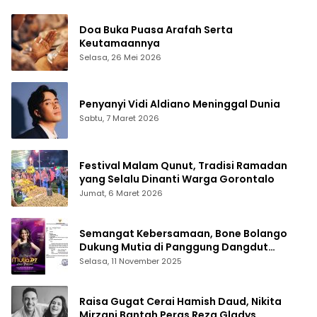
Doa Buka Puasa Arafah Serta
Keutamaannya
Selasa, 26 Mei 2026
Penyanyi Vidi Aldiano Meninggal Dunia
Sabtu, 7 Maret 2026
Festival Malam Qunut, Tradisi Ramadan
yang Selalu Dinanti Warga Gorontalo
Jumat, 6 Maret 2026
Semangat Kebersamaan, Bone Bolango
Dukung Mutia di Panggung Dangdut
Academy 7
Selasa, 11 November 2025
Raisa Gugat Cerai Hamish Daud, Nikita
Mirzani Bantah Peras Reza Gladys