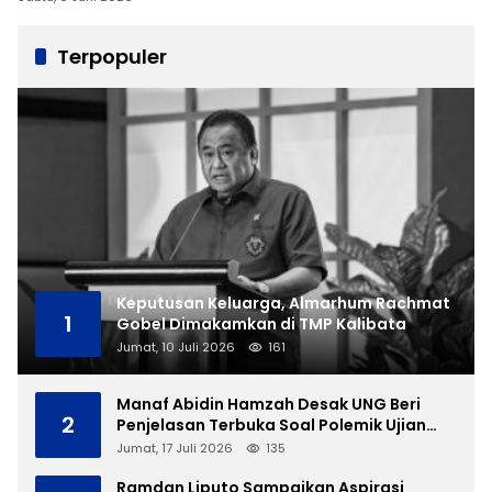
Terpopuler
Keputusan Keluarga, Almarhum Rachmat
1
Gobel Dimakamkan di TMP Kalibata
Jumat, 10 Juli 2026
161
Manaf Abidin Hamzah Desak UNG Beri
2
Penjelasan Terbuka Soal Polemik Ujian
Skripsi Mahasiswi
Jumat, 17 Juli 2026
135
Ramdan Liputo Sampaikan Aspirasi