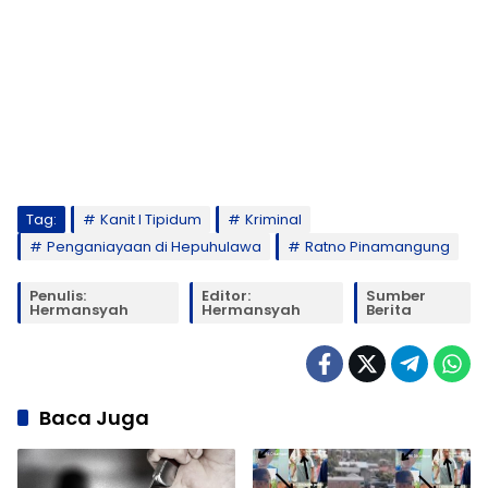
Tag:
Kanit I Tipidum
Kriminal
Penganiayaan di Hepuhulawa
Ratno Pinamangung
Penulis:
Editor:
Sumber
Hermansyah
Hermansyah
Berita
Baca Juga