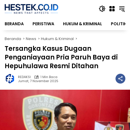
Langsung
ke
konten
BERANDA
PERISTIWA
HUKUM & KRIMINAL
POLITIK
Beranda
News
Hukum & Kriminal
Tersangka Kasus Dugaan
Penganiayaan Pria Paruh Baya di
Hepuhulawa Resmi Ditahan
REDAKSI
1 Min Baca
Jumat, 7 November 2025