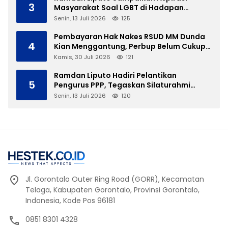
3
Masyarakat Soal LGBT di Hadapan
Gubernur Gusnar
Senin, 13 Juli 2026
125
Pembayaran Hak Nakes RSUD MM Dunda
4
Kian Menggantung, Perbup Belum Cukup
Tanpa Direktur Definitif
Kamis, 30 Juli 2026
121
Ramdan Liputo Hadiri Pelantikan
5
Pengurus PPP, Tegaskan Silaturahmi
Antarpartai Kunci Membangun Gorontalo
Senin, 13 Juli 2026
120
Jl. Gorontalo Outer Ring Road (GORR), Kecamatan
Telaga, Kabupaten Gorontalo, Provinsi Gorontalo,
Indonesia, Kode Pos 96181
0851 8301 4328