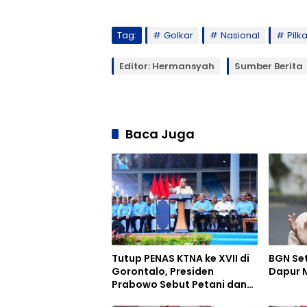
Tag:
Golkar
Nasional
Pilk
Editor: Hermansyah
Sumber Berita
Baca Juga
Tutup PENAS KTNA ke XVII di
BGN Se
Gorontalo, Presiden
Dapur 
Prabowo Sebut Petani dan
Nelayan Penyangga Bangsa