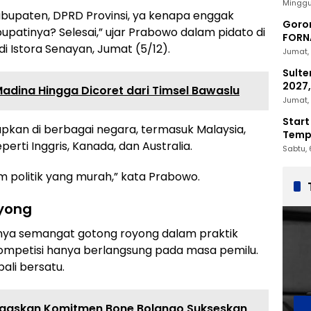
2030
Minggu
abupaten, DPRD Provinsi, ya kenapa enggak
Goron
bupatinya? Selesai,” ujar Prabowo dalam pidato di
FORNA
i Istora Senayan, Jumat (5/12).
Nasio
Jumat, 
Sulte
2027,
Madina Hingga Dicoret dari Timsel Bawaslu
Penc
Jumat, 
Start
rapkan di berbagai negara, termasuk Malaysia,
Tempu
erti Inggris, Kanada, dan Australia.
Sabtu, 
em politik yang murah,” kata Prabowo.
oyong
ya semangat gotong royong dalam praktik
kompetisi hanya berlangsung pada masa pemilu.
bali bersatu.
Tegaskan Komitmen Bone Bolango Sukseskan