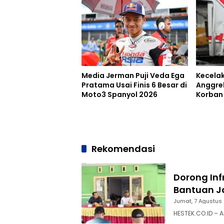
Media Jerman Puji Veda Ega
Kecela
Pratama Usai Finis 6 Besar di
Anggrek
Moto3 Spanyol 2026
Korban
Jadi 7 
Rekomendasi
Dorong Inf
Bantuan Ja
Jumat, 7 Agustus
HESTEK.CO.ID – 