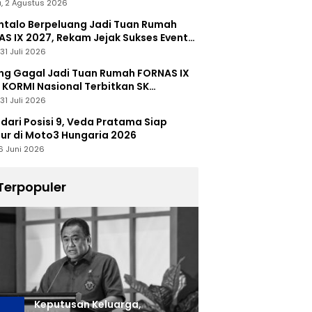
, 2 Agustus 2026
talo Berpeluang Jadi Tuan Rumah
S IX 2027, Rekam Jejak Sukses Event
nal Jadi Modal
31 Juli 2026
ng Gagal Jadi Tuan Rumah FORNAS IX
 KORMI Nasional Terbitkan SK
abutan
31 Juli 2026
 dari Posisi 9, Veda Pratama Siap
r di Moto3 Hungaria 2026
6 Juni 2026
Terpopuler
Keputusan Keluarga,