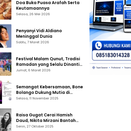
Doa Buka Puasa Arafah Serta
Keutamaannya
Selasa, 26 Mei 2026
Penyanyi Vidi Aldiano
Meninggal Dunia
Sabtu, 7 Maret 2026
Festival Malam Qunut, Tradisi
Ramadan yang Selalu Dinanti
Warga Gorontalo
Jumat, 6 Maret 2026
Semangat Kebersamaan, Bone
Bolango Dukung Mutia di
Panggung Dangdut Academy 7
Selasa, 11 November 2025
Raisa Gugat Cerai Hamish
Daud, Nikita Mirzani Bantah
Peras Reza Gladys
Senin, 27 Oktober 2025