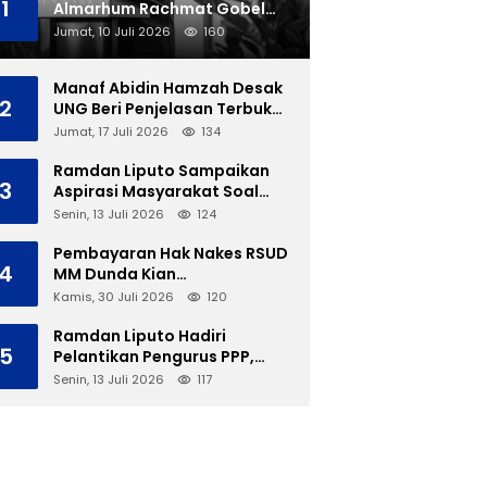
1
Almarhum Rachmat Gobel
Dimakamkan di TMP Kalibata
Jumat, 10 Juli 2026
160
Manaf Abidin Hamzah Desak
2
UNG Beri Penjelasan Terbuka
Soal Polemik Ujian Skripsi
Jumat, 17 Juli 2026
134
Mahasiswi
Ramdan Liputo Sampaikan
3
Aspirasi Masyarakat Soal
LGBT di Hadapan Gubernur
Senin, 13 Juli 2026
124
Gusnar
Pembayaran Hak Nakes RSUD
4
MM Dunda Kian
Menggantung, Perbup Belum
Kamis, 30 Juli 2026
120
Cukup Tanpa Direktur
Definitif
Ramdan Liputo Hadiri
5
Pelantikan Pengurus PPP,
Tegaskan Silaturahmi
Senin, 13 Juli 2026
117
Antarpartai Kunci
Membangun Gorontalo