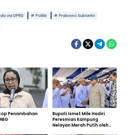
ada via DPRD
Politik
Prabowo Subianto
top Penambahan
Bupati Ismet Mile Hadiri
MBG
Peresmian Kampung
Nelayan Merah Putih oleh
Presiden Prabowo