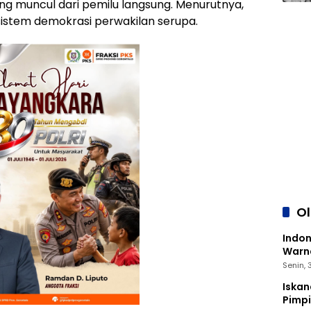
ang muncul dari pemilu langsung. Menurutnya,
istem demokrasi perwakilan serupa.
O
Indon
Warna
Senin,
Iskan
Pimp