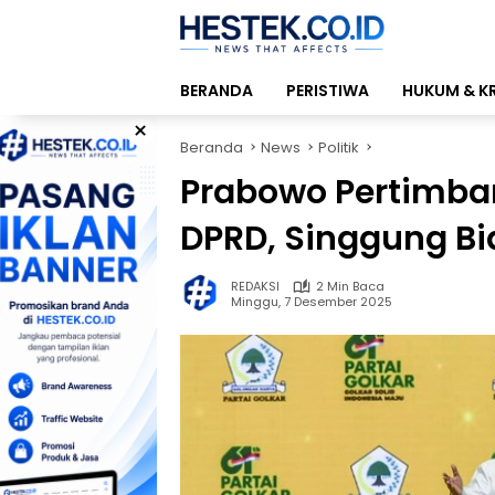
Langsung
ke
konten
BERANDA
PERISTIWA
HUKUM & K
×
Beranda
News
Politik
Prabowo Pertimban
DPRD, Singgung Bia
REDAKSI
2 Min Baca
Minggu, 7 Desember 2025