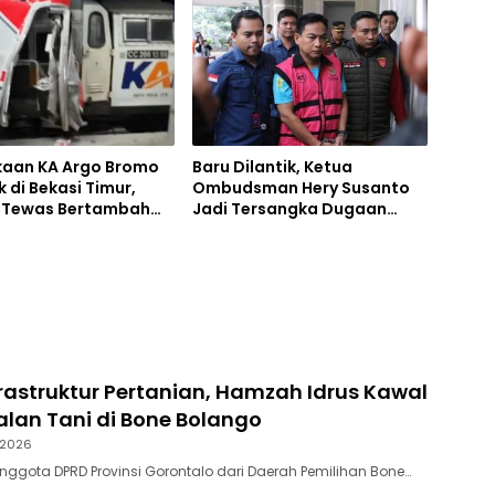
kaan KA Argo Bromo
Baru Dilantik, Ketua
 di Bekasi Timur,
Ombudsman Hery Susanto
 Tewas Bertambah
Jadi Tersangka Dugaan
Orang
Korupsi Tambang Nikel
rastruktur Pertanian, Hamzah Idrus Kawal
lan Tani di Bone Bolango
 2026
Anggota DPRD Provinsi Gorontalo dari Daerah Pemilihan Bone…