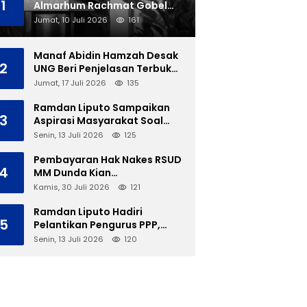
1
Almarhum Rachmat Gobel
Dimakamkan di TMP Kalibata
Jumat, 10 Juli 2026
161
Manaf Abidin Hamzah Desak
2
UNG Beri Penjelasan Terbuka
Soal Polemik Ujian Skripsi
Jumat, 17 Juli 2026
135
Mahasiswi
Ramdan Liputo Sampaikan
3
Aspirasi Masyarakat Soal
LGBT di Hadapan Gubernur
Senin, 13 Juli 2026
125
Gusnar
Pembayaran Hak Nakes RSUD
4
MM Dunda Kian
Menggantung, Perbup Belum
Kamis, 30 Juli 2026
121
Cukup Tanpa Direktur
Definitif
Ramdan Liputo Hadiri
5
Pelantikan Pengurus PPP,
Tegaskan Silaturahmi
Senin, 13 Juli 2026
120
Antarpartai Kunci
Membangun Gorontalo