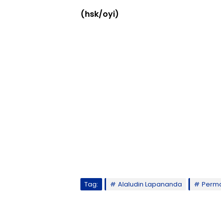
(hsk/oyi)
Tag:
Alaludin Lapananda
Perma