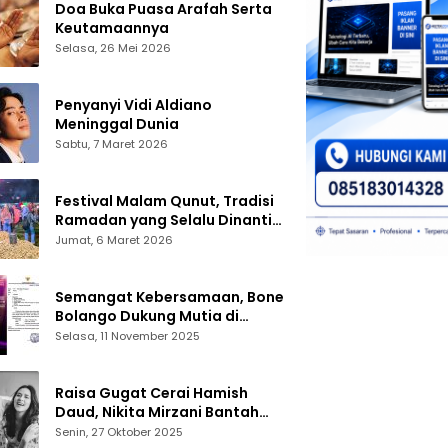
Doa Buka Puasa Arafah Serta
Keutamaannya
Selasa, 26 Mei 2026
Penyanyi Vidi Aldiano
Meninggal Dunia
Sabtu, 7 Maret 2026
Festival Malam Qunut, Tradisi
Ramadan yang Selalu Dinanti
Warga Gorontalo
Jumat, 6 Maret 2026
Semangat Kebersamaan, Bone
Bolango Dukung Mutia di
Panggung Dangdut Academy 7
Selasa, 11 November 2025
Raisa Gugat Cerai Hamish
Daud, Nikita Mirzani Bantah
Peras Reza Gladys
Senin, 27 Oktober 2025