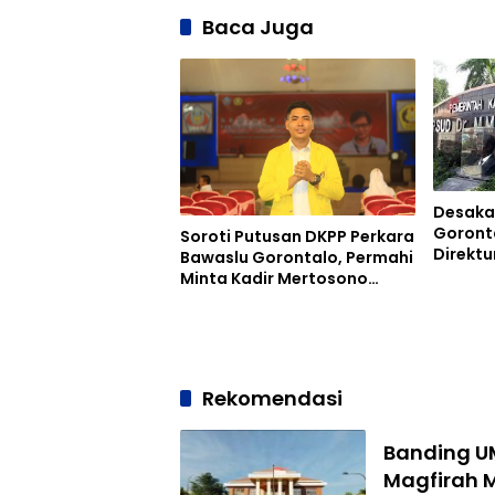
Baca Juga
Desakan
Goront
Soroti Putusan DKPP Perkara
Direkt
Bawaslu Gorontalo, Permahi
Limbot
Minta Kadir Mertosono
‘Move On’
Rekomendasi
Banding UM
Magfirah 