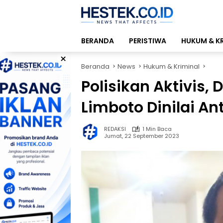
Langsung
ke
konten
BERANDA
PERISTIWA
HUKUM & K
×
Beranda
News
Hukum & Kriminal
Polisikan Aktivis,
Limboto Dinilai Anti
REDAKSI
1 Min Baca
Jumat, 22 September 2023