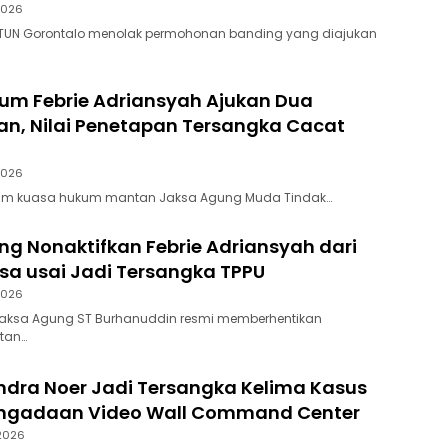
2026
 PTUN Gorontalo menolak permohonan banding yang diajukan
um Febrie Adriansyah Ajukan Dua
an, Nilai Penetapan Tersangka Cacat
2026
 Tim kuasa hukum mantan Jaksa Agung Muda Tindak…
g Nonaktifkan Febrie Adriansyah dari
sa usai Jadi Tersangka TPPU
2026
 Jaksa Agung ST Burhanuddin resmi memberhentikan
tan…
dra Noer Jadi Tersangka Kelima Kasus
engadaan Video Wall Command Center
 2026