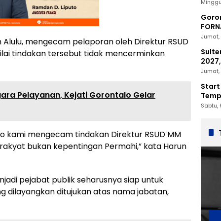
2030
Minggu
Goron
FORNA
Nasio
Jumat, 
 Alulu, mengecam pelaporan oleh Direktur RSUD
Sulte
lai tindakan tersebut tidak mencerminkan
2027,
Penc
Jumat, 
Start
ara Pelayanan, Kejati Gorontalo Gelar
Tempu
Sabtu, 
lo kami mengecam tindakan Direktur RSUD MM
rakyat bukan kepentingan Permahi,” kata Harun
jadi pejabat publik seharusnya siap untuk
 yang dilayangkan ditujukan atas nama jabatan,