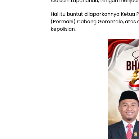
Alaludin Lapananda, tengah menjadi s
Hal itu buntut dilaporkannya Ketu
(Permahi) Cabang Gorontalo, atas
kepolisian.