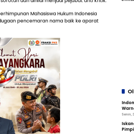
orotan dan dinilai menjadi pejabat anti kritik.
a Perhimpunan Mahasiswa Hukum Indonesia
 dugaan pencemaran nama baik ke aparat
O
Indon
Warna
Senin,
Iskan
Pimp