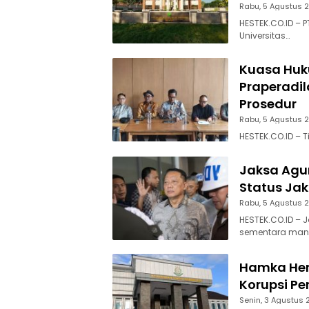
Rabu, 5 Agustus 
HESTEK.CO.ID –
Universitas…
Kuasa Huk
Praperadil
Prosedur
Rabu, 5 Agustus 
HESTEK.CO.ID –
Jaksa Agun
Status Jak
Rabu, 5 Agustus 
HESTEK.CO.ID –
sementara man
Hamka Hen
Korupsi P
Senin, 3 Agustus