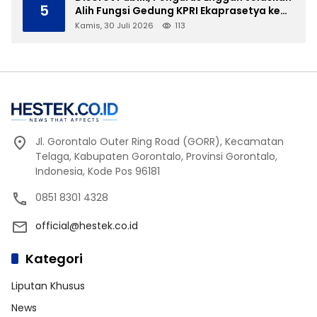
5
Alih Fungsi Gedung KPRI Ekaprasetya ke
Dapur SPPG
Kamis, 30 Juli 2026
113
Jl. Gorontalo Outer Ring Road (GORR), Kecamatan
Telaga, Kabupaten Gorontalo, Provinsi Gorontalo,
Indonesia, Kode Pos 96181
0851 8301 4328
official@hestek.co.id
Kategori
Liputan Khusus
News