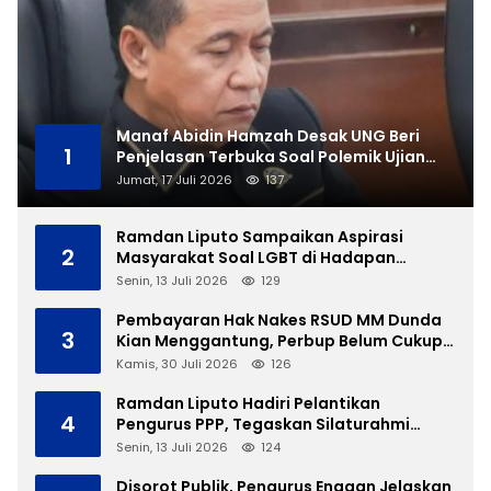
Manaf Abidin Hamzah Desak UNG Beri
1
Penjelasan Terbuka Soal Polemik Ujian
Skripsi Mahasiswi
Jumat, 17 Juli 2026
137
Ramdan Liputo Sampaikan Aspirasi
2
Masyarakat Soal LGBT di Hadapan
Gubernur Gusnar
Senin, 13 Juli 2026
129
Pembayaran Hak Nakes RSUD MM Dunda
3
Kian Menggantung, Perbup Belum Cukup
Tanpa Direktur Definitif
Kamis, 30 Juli 2026
126
Ramdan Liputo Hadiri Pelantikan
4
Pengurus PPP, Tegaskan Silaturahmi
Antarpartai Kunci Membangun Gorontalo
Senin, 13 Juli 2026
124
Disorot Publik, Pengurus Enggan Jelaskan