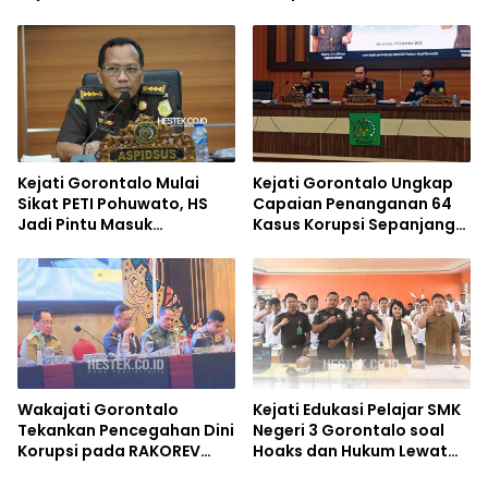
5 Ekor Sapi Kurban
Potensi Kerugian Negara
Kejati Gorontalo Mulai
Kejati Gorontalo Ungkap
Sikat PETI Pohuwato, HS
Capaian Penanganan 64
Jadi Pintu Masuk
Kasus Korupsi Sepanjang
Penyelidikan
2025
Wakajati Gorontalo
Kejati Edukasi Pelajar SMK
Tekankan Pencegahan Dini
Negeri 3 Gorontalo soal
Korupsi pada RAKOREV
Hoaks dan Hukum Lewat
Penyerapan Anggaran
Program Jaksa Masuk