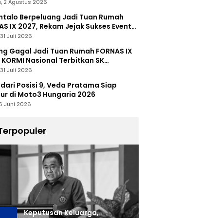
, 2 Agustus 2026
talo Berpeluang Jadi Tuan Rumah
S IX 2027, Rekam Jejak Sukses Event
nal Jadi Modal
31 Juli 2026
ng Gagal Jadi Tuan Rumah FORNAS IX
 KORMI Nasional Terbitkan SK
abutan
31 Juli 2026
 dari Posisi 9, Veda Pratama Siap
r di Moto3 Hungaria 2026
6 Juni 2026
Terpopuler
Keputusan Keluarga,