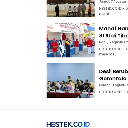
Jumat, 7 Agustus
HESTEK.CO.ID – 
resmi…
Manaf Ham
81 RI di Ti
Rabu, 5 Agustus 
HESTEK.CO.ID – 
melepas…
Desil Beru
Gorontalo 
Selasa, 4 Agustu
HESTEK.CO.ID – 