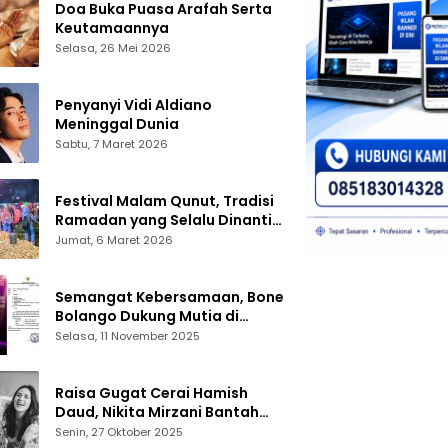
Doa Buka Puasa Arafah Serta
Keutamaannya
Selasa, 26 Mei 2026
Penyanyi Vidi Aldiano
Meninggal Dunia
Sabtu, 7 Maret 2026
Festival Malam Qunut, Tradisi
Ramadan yang Selalu Dinanti
Warga Gorontalo
Jumat, 6 Maret 2026
Semangat Kebersamaan, Bone
Bolango Dukung Mutia di
Panggung Dangdut Academy 7
Selasa, 11 November 2025
Raisa Gugat Cerai Hamish
Daud, Nikita Mirzani Bantah
Peras Reza Gladys
Senin, 27 Oktober 2025