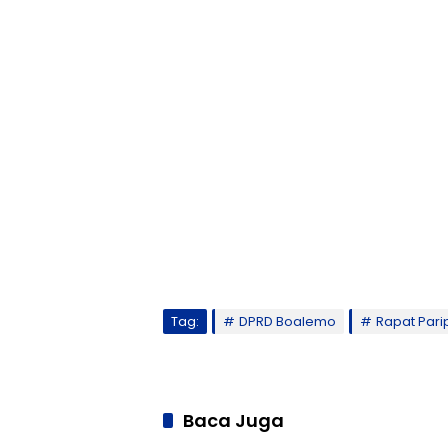
Tag:
DPRD Boalemo
Rapat Pari
Baca Juga