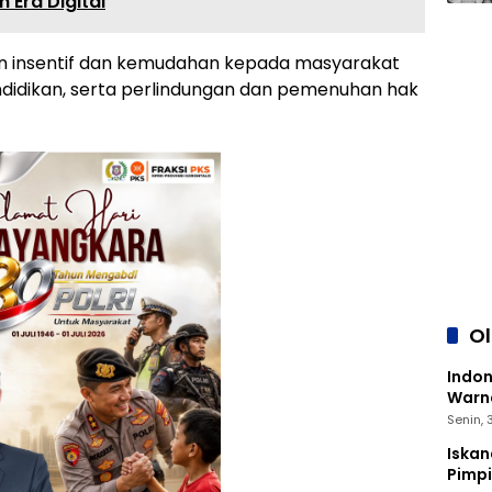
Era Digital
 insentif dan kemudahan kepada masyarakat
ndidikan, serta perlindungan dan pemenuhan hak
O
Indon
Warna
Senin,
Iskan
Pimp