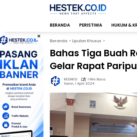
Langsung
ke
konten
BERANDA
PERISTIWA
HUKUM & K
×
Beranda
Liputan Khusus
Bahas Tiga Buah 
Gelar Rapat Parip
REDAKSI
1 Min Baca
Senin, 1 April 2024