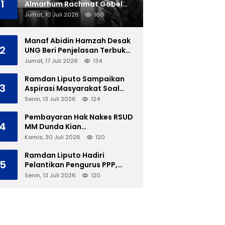
1
Almarhum Rachmat Gobel
Dimakamkan di TMP Kalibata
Jumat, 10 Juli 2026
160
Manaf Abidin Hamzah Desak
2
UNG Beri Penjelasan Terbuka
Soal Polemik Ujian Skripsi
Jumat, 17 Juli 2026
134
Mahasiswi
Ramdan Liputo Sampaikan
3
Aspirasi Masyarakat Soal
LGBT di Hadapan Gubernur
Senin, 13 Juli 2026
124
Gusnar
Pembayaran Hak Nakes RSUD
4
MM Dunda Kian
Menggantung, Perbup Belum
Kamis, 30 Juli 2026
120
Cukup Tanpa Direktur
Definitif
Ramdan Liputo Hadiri
5
Pelantikan Pengurus PPP,
Tegaskan Silaturahmi
Senin, 13 Juli 2026
120
Antarpartai Kunci
Membangun Gorontalo