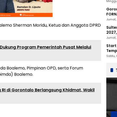
2030
Minggu
Goron
FORNA
Nasio
Jumat, 
 Boalemo Sherman Moridu, Ketua dan Anggota DPRD
Sulte
2027,
Penc
Jumat, 
Start
Dukung Program Pemerintah Pusat Melalui
Tempu
Sabtu, 
etda Boalemo, Pimpinan OPD, serta Forum
pimda) Boalemo.
RI di Gorontalo Berlangsung Khidmat, Wakil