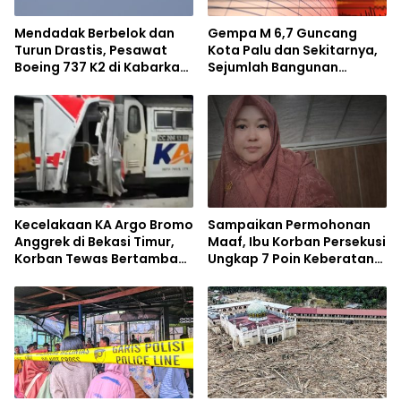
Mendadak Berbelok dan
Gempa M 6,7 Guncang
Turun Drastis, Pesawat
Kota Palu dan Sekitarnya,
Boeing 737 K2 di Kabarkan
Sejumlah Bangunan
Hilang dari Radar
Dilaporkan Rusak
Kecelakaan KA Argo Bromo
Sampaikan Permohonan
Anggrek di Bekasi Timur,
Maaf, Ibu Korban Persekusi
Korban Tewas Bertambah
Ungkap 7 Poin Keberatan
Jadi 7 Orang
Atas Aksi Terduga Pelaku