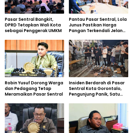
Pasar Sentral Bangkit,
Pantau Pasar Sentral, Lola
DPRD Tetapkan Wali Kota
Junus Pastikan Harga
sebagai Penggerak UMKM
Pangan Terkendali Jelang
Nataru
Robin Yusuf Dorong Warga
Insiden Berdarah di Pasar
dan Pedagang Tetap
Sentral Kota Gorontalo,
Meramaikan Pasar Sentral
Pengunjung Panik, Satu
Korban Terluka Parah