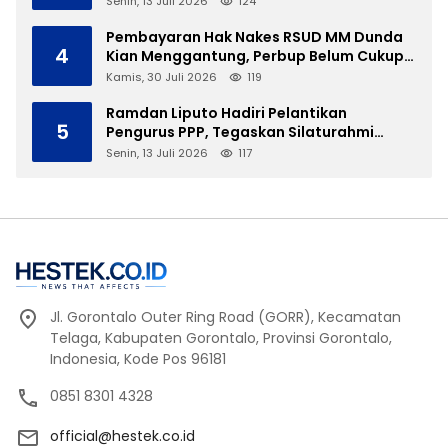
Senin, 13 Juli 2026
124
Pembayaran Hak Nakes RSUD MM Dunda
4
Kian Menggantung, Perbup Belum Cukup
Tanpa Direktur Definitif
Kamis, 30 Juli 2026
119
Ramdan Liputo Hadiri Pelantikan
5
Pengurus PPP, Tegaskan Silaturahmi
Antarpartai Kunci Membangun Gorontalo
Senin, 13 Juli 2026
117
Jl. Gorontalo Outer Ring Road (GORR), Kecamatan
Telaga, Kabupaten Gorontalo, Provinsi Gorontalo,
Indonesia, Kode Pos 96181
0851 8301 4328
official@hestek.co.id